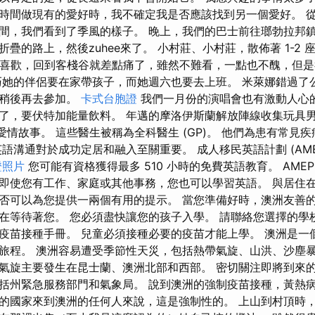
時間做現有的愛好時，我不確定我是否應該找到另一個愛好。 
間，我們看到了季風的樣子。 晚上，我們的巴士前往瑯勃拉邦
疊的路上，然後zuhee來了。 小村莊、小村莊，散佈著 1-2
我真的很喜歡，回到客棧谷就差點痛了，雖然不難看，一點也不醜，但
巧她的伴侶要在家帶孩子，而她週六也要去上班。 米萊娜錯過了
應稍後再去參加。
卡式台胞證
我們一月份的演唱會也有激動人心的
了，要伏特加能量飲料。 年邁的摩洛伊斯蘭解放陣線收集玩具男
愛情故事。 這些醫生被稱為全科醫生 (GP)。 他們為患有常見
語溝通對於成功定居和融入至關重要。 成人移民英語計劃 (AME
證照片
您可能有資格獲得最多 510 小時的免費英語教育。 AME
即使您有工作、家庭或其他事務，您也可以學習英語。 與居住
否可以為您提供一兩個有用的提示。 當您準備好時，澳洲友善
在等待著您。 您必須盡快讓您的孩子入學。 請聯絡您選擇的學
疫苗接種手冊。 兒童必須接種必要的疫苗才能上學。 澳洲是一
旅程。 澳洲容易遭受季節性天災，包括熱帶氣旋、山洪、沙塵暴
氣旋主要發生在昆士蘭、澳洲北部和西部。 密切關注即將到來
括州緊急服務部門和氣象局。 說到澳洲的強制疫苗接種，黃熱
的國家來到澳洲的任何人來說，這是強制性的。 上山到村頂時