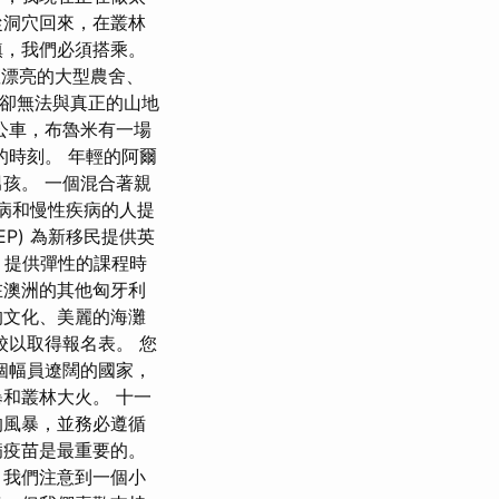
從洞穴回來，在叢林
鎮，我們必須搭乘。
 座漂亮的大型農舍、
是卻無法與真正的山地
公車，布魯米有一場
時刻。 年輕的阿爾
孩。 一個混合著親
疾病和慢性疾病的人提
P) 為新移民提供英
P 提供彈性的課程時
在澳洲的其他匈牙利
的文化、美麗的海灘
校以取得報名表。 您
個幅員遼闊的國家，
和叢林大火。 十一
的風暴，並務必遵循
病疫苗是最重要的。
，我們注意到一個小