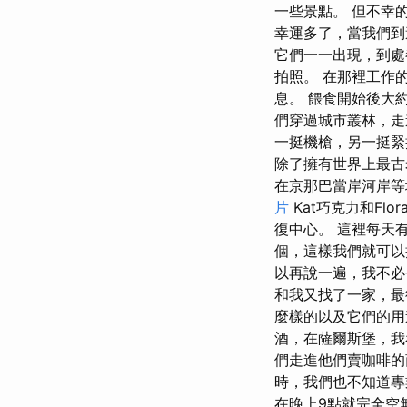
一些景點。 但不幸
幸運多了，當我們到
它們一一出現，到處
拍照。 在那裡工作
息。 餵食開始後大
們穿過城市叢林，走
一挺機槍，另一挺緊
除了擁有世界上最古
在京那巴當岸河岸等
片
Kat巧克力和F
復中心。 這裡每天
個，這樣我們就可以
以再說一遍，我不必
和我又找了一家，最
麼樣的以及它們的用
酒，在薩爾斯堡，我
們走進他們賣咖啡的
時，我們也不知道專
在晚上9點就完全空