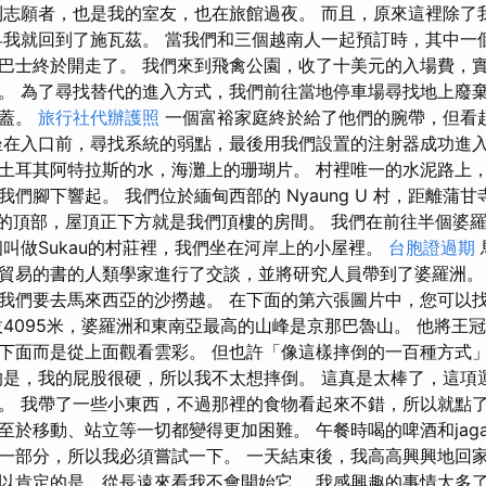
利志願者，也是我的室友，也在旅館過夜。 而且，原來這裡除了
早我就回到了施瓦茲。 當我們和三個越南人一起預訂時，其中一
巴士終於開走了。 我們來到飛禽公園，收了十美元的入場費，
。 為了尋找替代的進入方式，我們前往當地停車場尋找地上廢
覆蓋。
旅行社代辦護照
一個富裕家庭終於給了他們的腕帶，但看
坐在入口前，尋找系統的弱點，最後用我們設置的注射器成功進入
土耳其阿特拉斯的水，海灘上的珊瑚片。 村裡唯一的水泥路上
們腳下響起。 我們位於緬甸西部的 Nyaung U 村，距離蒲
大樓的頂部，屋頂正下方就是我們頂樓的房間。 我們在前往半個婆
個叫做Sukau的村莊裡，我們坐在河岸上的小屋裡。
台胞證過期
貿易的書的人類學家進行了交談，並將研究人員帶到了婆羅洲。
我們要去馬來西亞的沙撈越。 在下面的第六張圖片中，您可以
拔4095米，婆羅洲和東南亞最高的山峰是京那巴魯山。 他將王
下面而是從上面觀看雲彩。 但也許「像這樣摔倒的一百種方式
的是，我的屁股很硬，所以我不太想摔倒。 這真是太棒了，這項
。 我帶了一些小東西，不過那裡的食物看起來不錯，所以就點了
至於移動、站立等一切都變得更加困難。 午餐時喝的啤酒和jaga
一部分，所以我必須嘗試一下。 一天結束後，我高高興興地回家
以肯定的是，從長遠來看我不會開始它。 我感興趣的事情太多