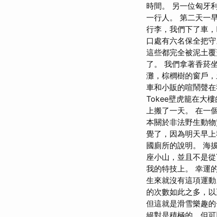
時間。 另一位匈牙
一行人。 第二天一
行李，我們下了車，
口處有六名保全把守
這些都完全被泥土
了。 我們拿著香菸
灘，棕櫚樹的窗戶，
車和小販的喧鬧聲在我
Tokee壁虎籠在
上搬了一天。 在一
本關於非法野生動物
覺了，因為明天早上
國廁所的說明。 海
座小山，並且不是從
我的特技上。 幸運
生來就沒有這項運動
的次數如此之多，以
但這就是滑雪樂趣的
絕對是積極的，但可