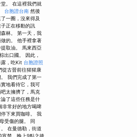
堂。 在這裡我們就
。
台胞證台南
然後
逛了一圈，沒來得及
猴子正在移動的訊
森林。 第一天，我
做的。 他手裡拿著
提取油。 馬來西亞
棕出口國。 因此，
露，吃Kit
台胞證照
我們從古晉前往猩猩康
。 我們完成了第一
務實地看待它，我可
酒吧太擁擠了，馬克
討論了這些任務是什
個非常好的地方喝啤
停下來買咖啡。 我
母受傷的腿。 同
。 在曼德勒，街道
的宵禁，晚上9點之後