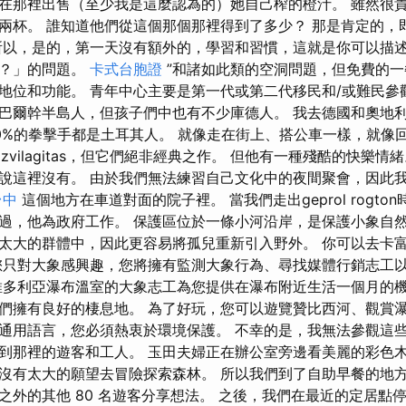
在那裡出售（至少我是這麼認為的）她自己榨的橙汁。 雖然很
兩杯。 誰知道他們從這個那個那裡得到了多少？ 那是肯定的，
所以，是的，第一天沒有額外的，學習和習慣，這就是你可以描述
樣？」的問題。
卡式台胞證
”和諸如此類的空洞問題，但免費的一
地位和功能。 青年中心主要是第一代或第二代移民和/或難民參
巴爾幹半島人，但孩子們中也有不少庫德人。 我去德國和奧地
0%的拳擊手都是土耳其人。 就像走在街上、搭公車一樣，就像回
zvilagitas，但它們絕非經典之作。 但他有一種殘酷的快樂情
說這裡沒有。 由於我們無法練習自己文化中的夜間聚會，因此
台中
這個地方在車道對面的院子裡。 當我們走出geprol rogto
過，他為政府工作。 保護區位於一條小河沿岸，是保護小象自然
太大的群體中，因此更容易將孤兒重新引入野外。 你可以去卡
您只對大象感興趣，您將擁有監測大象行為、尋找媒體行銷志工
維多利亞瀑布溫室的大象志工為您提供在瀑布附近生活一個月的機
們擁有良好的棲息地。 為了好玩，您可以遊覽贊比西河、觀賞瀑
通用語言，您必須熱衷於環境保護。 不幸的是，我無法參觀這
到那裡的遊客和工人。 玉田夫婦正在辦公室旁邊看美麗的彩色
沒有太大的願望去冒險探索森林。 所以我們到了自助早餐的地
之外的其他 80 名遊客分享想法。 之後，我們在最近的定居點