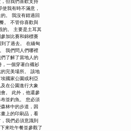
貴，但我們喜歡支持
即使我有時不滿意，
的。 我沒有錯過回
餐。 不管你喜歡與
觀的。 主要是土耳其
利參加比賽和錦標賽
到了過去。 在緬甸
緒。 我們問人們哪裡
我們了解了當地人的
n時，一個穿著白襯衫
的完美場所。 該地
富埃國家公園或利亞
以及在公園進行大象
會。 此外，他還參
布並釣魚。 您必須
些森林中的步道，因
木畫上的印刷品，看
方，我們必須意識到
停下來吃午餐並參觀了