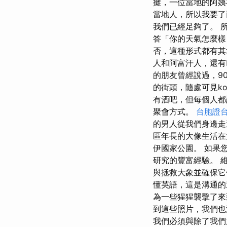
攤，一位當地的阿姨
當地人，所以我要了
我們已經足夠了。 
答「你的天氣怎麼
否，這種形式都有其
人和阿富汗人，還有
的朋友曾經說過，9
的街頭，隨處可見ko
有酒吧，但每個人都
聚會方式。
台胞證
的男人從我們身邊走
區年長的大像生活在
伊國家公園。 如果
研究的豐富經驗。 
與拯救大象並確保它
懂英語，這是溝通的
為一些猩猩襲擊了來
到這些照片，我們也
我們必須與除了我們