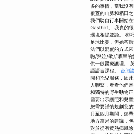
多的事情，當我沒有
覆蓋的山脈和稻田之
我們騎自行車開始在折
Gasthof。 
環境相提並論。 碰
足球比賽，但她答
法們以混蛋的方式來
吻/哭泣/歇斯底里的
供一般醫療護理。 英
語語言課程。
台胞
間和托兒服務，因此
人聯繫，看看他們是
和獨特的野生動物正
需要出示護照和兒童
您需要謹慎規劃您的
月至四月期間，熱帶
地方當局的建議，包
對於從有黃熱病風險