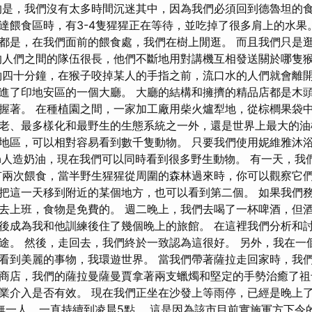
的是，我們沒有太多時間沉迷其中，因為我們必須回到德魯坦的食
達餵食區時，有3-4隻猩猩正在等待，並吃掉了很多肩上的水果
都是，在我們面前的餵食處，我們在樹上閒逛。 而且我們只是
的人們之間的隊伍很長，他們不斷地用對講機互相發送關於哪隻
約四十分鐘，在猴子咬掉某人的手指之前，流口水的人們就會離開
進了印地安區的一個大廳。 大廳的結構和擁擠的精品店都是木頭
握著。 在種植園之間，一家加工廠用柴火爐犁地，從棕櫚果袋中
老、最多樣化和最野生的生態系統之一外，還是世界上最大的油
地區，可以相對容易看到數千隻動物。 只要我們使用妮維雅沐浴
lora人造奶油，現在我們可以同時看到很多野生動物。 有一天，
有兩次餵食，當半野生猩猩從周圍的森林過來時，你可以觀察它們
把這一天移到附近的某個地方，也可以看到第二個。 如果我們
去上班，食物是免費的。 週二晚上，我們去喝了一杯啤酒，但
後成為我和他訓練後住了幾個晚上的旅館。 在這裡我們分析和
途。 然後，走回去，我們終於一致認為這很好。 另外，我在一
看到美麗的事物，我環遊世界。 當我們帶著薩拉走回家時，我們
商店，我們的薩拉曼薩曼賈拿著兩支蠟燭和堅定的手勢治癒了祖
業介入是否有效。 現在我們正坐在沙發上等雨停，已經是晚上了
無一人，一直持續到凌晨5點。 這是因為該市目前實施軍方下令