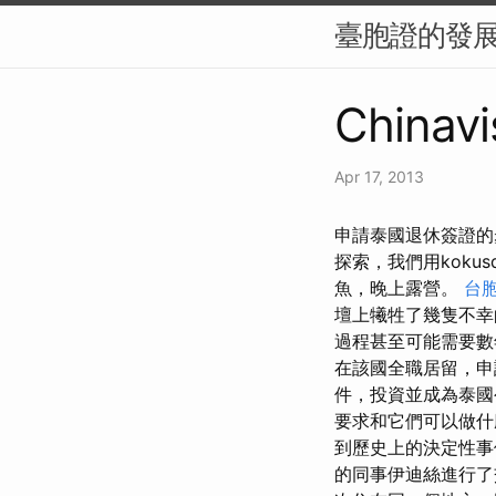
臺胞證的發
Chinavi
Apr 17, 2013
申請泰國退休簽證的
探索，我們用koku
魚，晚上露營。
台
壇上犧牲了幾隻不幸
過程甚至可能需要數
在該國全職居留，申
件，投資並成為泰國
要求和它們可以做
到歷史上的決定性事件
的同事伊迪絲進行了交談。