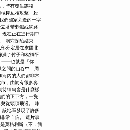
張，時有發生謀殺
和棍棒互相攻擊，殺
我們國家旁邊的十字
豎立著帶刺鐵絲網路
 現在正在進行期中
。 洞穴探險結束
大部分定居在寮國北
裡佈滿了竹子和棕櫚平
i」——也就是「你
脈之間的山谷中，周
和河內的人們都非常
城市，由於有很多鼻
期待緬甸會是什麼樣
我們的正下方，一隻
兒從頭頂飛過。 昨
 該地區發現了許多
非常自信。 這片森
像是莫格利斯（不，我