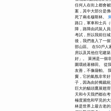
任何人在街上都會被
案，其中大部分是佛
死了兩名穆斯林。
路口，軍車和士兵（
障，路障由武裝人員
考試，所以我前往城
後，我們進入了一個
部山區。 在50戶人
房以及其他住宅建築。
好」。 萊洲是一個
圍環繞著梯田。 從
友善，不像薩帕。 
竇，它的氣氛非常好
子，因為由於獨裁統
巨大的貓頭鷹展翅滑
天和今天我們都在考
極度瀕危和罕見的大
林是世界上最古老的