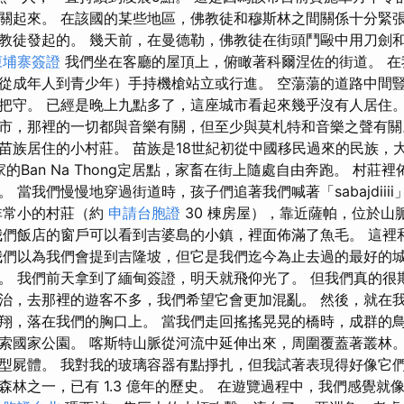
關起來。 在該國的某些地區，佛教徒和穆斯林之間關係十分緊
教徒發起的。 幾天前，在曼德勒，佛教徒在街頭鬥毆中用刀劍
柬埔寨簽證
我們坐在客廳的屋頂上，俯瞰著科爾涅佐的街道。 在
從成年人到青少年）手持機槍站立或行進。 空蕩蕩的道路中間
把守。 已經是晚上九點多了，這座城市看起來幾乎沒有人居住。
市，那裡的一切都與音樂有關，但至少與莫札特和音樂之聲有關
苗族居住的小村莊。 苗族是18世紀初從中國移民過來的民族，
家的Ban Na Thong定居點，家畜在街上隨處自由奔跑。 村莊
 當我們慢慢地穿過街道時，孩子們追著我們喊著「sabajdiii
非常小的村莊（約
申請台胞證
30 棟房屋），靠近薩帕，位於山
我們飯店的窗戶可以看到吉婆島的小鎮，裡面佈滿了魚毛。 這裡
我們以為我們會提到吉隆坡，但它是我們迄今為止去過的最好的
。 我們前天拿到了緬甸簽證，明天就飛仰光了。 但我們真的很
治，去那裡的遊客不多，我們希望它會更加混亂。 然後，就在
翔，落在我們的胸口上。 當我們走回搖搖晃晃的橋時，成群的鳥
索國家公園。 喀斯特山脈從河流中延伸出來，周圍覆蓋著叢林。
型屍體。 我對我的玻璃容器有點掙扎，但我試著表現得好像它們
森林之一，已有 1.3 億年的歷史。 在遊覽過程中，我們感覺就