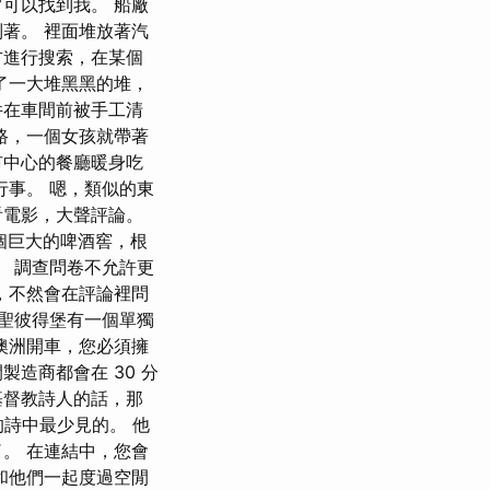
可以找到我。 船廠
著。 裡面堆放著汽
方進行搜索，在某個
了一大堆黑黑的堆，
件在車間前被手工清
路，一個女孩就帶著
市中心的餐廳暖身吃
行事。 嗯，類似的東
看電影，大聲評論。
個巨大的啤酒窖，根
。 調查問卷不允許更
，不然會在評論裡問
聖彼得堡有一個單獨
澳洲開車，您必須擁
造商都會在 30 分
基督教詩人的話，那
的詩中最少見的。 他
。 在連結中，您會
和他們一起度過空閒