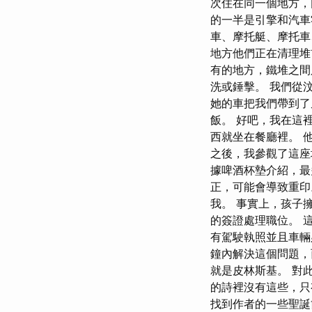
次住在同一個地方，
的一半是引擎和汽車
車、摩托艇、摩托車
地方他們正在清理
有的地方，鐵堆之間
洗或錘擊。 我們從
她的車把我們帶到了
飯。 好吧，我在這
西就坐在餐廳裡。 
之後，我參觀了這座
據啤酒杯墊介紹，最
正，可能會導致重印
我。 事實上，孩子
的簽證處理職位。 
有駕駛執照並且車輛
鐘內解決這個問題，
就是皮林斯基。 對
的詩裡沒有這些，只
找到作者的一些聖誕