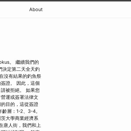
About
us。 繼續我們的
我們決定第二天全天釣
在沒有結果的釣魚祭
簽證。 因此，這個
請被拒絕。 如果您
常營運或簽署法律文
同的目的，這從簽證
層：1-2、3-4。
科爾茨大學商業經濟系
議。 在唐人街，我們和上