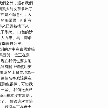
我們之外，還有我們
個義大利女孩拿出了
實在是不願意付，入
棄的腕帶票，但所有
起來已經被摘下來
了系統。 白色的沙
，人力車、馬、腳踏
甘寺廟僅幾公里。
羅洲的途中在泰國渡輪
馬西與一位正在寫一
 現在我們也要去睡
找到有關正確使用英
冠覆蓋的山脈展現為一
」這個名字應該用在
運動也很棒，可惜我
一些。 我傳送自己
tee根本沒有幫助，
了。 儘管這次冒險
了，我現在正在做太