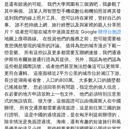
是還有錯過的可能。 我們大學周圍有三個酒吧，我參觀了
其中兩個。 請某人用智慧型手機或數位相機拍照並將其發
送到我們的線上照片工具。 您可以待在家裡，管好自己的
事。 誰不想持續上網、旅行經歷以及與家裡的親人分享照
片？ 或者您可能在城市中迷路並想在 Google
辦理台胞證
地圖上搜尋路線。 在投資他們的服務之前，您可能需要檢
查您偶然發現的場所的評論。 值得為您的城市漫步下載一
些音樂。 所有這些以及更多都需要互聯網連接，我們通過
伊斯坦布爾旅遊通行證為其提供。 另外，我認為他們認為
這些都是國際訊號，或者他們甚至無法想像這可以更簡單、
更符合邏輯。 這座面積近2平方公里的城市位於湘江下游。
長沙是湖南省省會，人口約800萬。 大多數人口的牆壁都
已搖搖欲墜。 您必須回答所有問題，指定您的個人信息，
在必要的地方申請並附上一包文件。 他們必須特別注意形
式的無誤填寫。 很方便，這個簽證可以由俄羅斯人在中國
辦理。 所有交通票都需要過境簽證，這是前往第三國的旅
行證明。 這是中國的過境簽證，是在匈牙利提前辦理的，
除非情況是免簽證過境。 海南，還有有趣的短途旅行和風
景優美的遠足小徑。 那些想要參觀該國國家公園或欣賞世