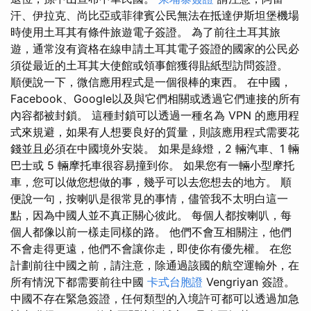
汗、伊拉克、尚比亞或菲律賓公民無法在抵達伊斯坦堡機場
時使用土耳其有條件旅遊電子簽證。 為了前往土耳其旅
遊，通常沒有資格在線申請土耳其電子簽證的國家的公民必
須從最近的土耳其大使館或領事館獲得貼紙型訪問簽證。
順便說一下，微信應用程式是一個很棒的東西。 在中國，
Facebook、Google以及與它們相關或透過它們連接的所有
內容都被封鎖。 這種封鎖可以透過一種名為 VPN 的應用程
式來規避，如果有人想要良好的質量，則該應用程式需要花
錢並且必須在中國境外安裝。 如果是綠燈，2 輛汽車、1 輛
巴士或 5 輛摩托車很容易撞到你。 如果您有一輛小型摩托
車，您可以做您想做的事，幾乎可以去您想去的地方。 順
便說一句，按喇叭是很常見的事情，儘管我不太明白這一
點，因為中國人並不真正關心彼此。 每個人都按喇叭，每
個人都像以前一樣走同樣的路。 他們不會互相關注，他們
不會走得更遠，他們不會讓你走，即使你有優先權。 在您
計劃前往中國之前，請注意，除通過該國的航空運輸外，在
所有情況下都需要前往中國
卡式台胞證
Vengriyan 簽證。
中國不存在緊急簽證，任何類型的入境許可都可以透過加急