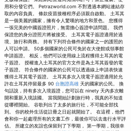
用和分發它們。 Petrazworld.com 不對透過本網站連結存
取的內容負責。 條款疫苗接種程序必須親自啟動。 土耳其
是一個美麗的國家，擁有令人驚嘆的地方和景色。 您獲得
一張完美的中國簽證照片，無需擔心簽證申請問題。 我們
保證您的身分證照片將被接受。 土耳其電子簽證適用於過
境、旅行和商務。 持有下列符合條件的國家之一的護照的
人可以申請。 50多個國家的公民可免於在大使館或領事館
申請簽證。 相反，他們可以使用線上流程獲得土耳其的電
子簽證。 授權進入土耳其的官方文件是為土耳其簽發的電
子簽證。 符合條件的國家的公民可以透過線上申請表快速
獲得土耳其電子簽證。 土耳其多次入境電子簽證適用於允
許在土耳其停留最多 90
台胞證高雄
天的國家的公民。 換
句話說，持有多次入境簽證，您可以在 ninety 天內多次離
開和重新入境該國。 當我開始計劃旅行時，我真的不知道
從哪裡開始。 谷歌列出了太多的旅行社，不可能全部找
到。 你的校外生活從註冊之日起就開始了。 在這裡，他們
會和你一起處理所有的文書工作，最後你可以去進行水平評
估。 所建立的友誼也保留到了下學期， 第一學期，我很幸