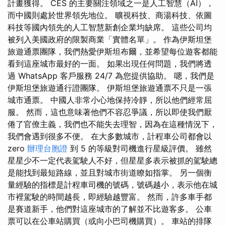
計畫獲得。 CES 的主要關注領域之一是人工智慧（AI），
而中國則處於世界領先地位。 曠視科技、商湯科技、依圖
科技等國內領先的人工智慧新創企業均缺席。 這些公司均
被列入美國政府的限製商業「實體名單」。 作為伊斯坦堡
旅遊通票團隊，我們熱愛伊斯坦布爾，並希望每位遊客都能
看到這座城市最好的一面。 如果出現任何問題，我們將透
過 WhatsApp 客戶服務 24/7 為您提供協助。 嗯，我們是
伊斯坦堡旅遊通行證團隊。 伊斯坦堡旅遊通票不只是一張
城市通票。 中國人非常小心地保持冷靜，所以他們經常屈
服。 然而，這也意味著他們不容忍爭議，所以即使我們厭
倦了官僚主義，我們也不能失去理智，因為在這種情況下，
我們會遇到很多不便。 在大多數城市，計程車公司都會以
zero
辦理台胞證
到 5 的等級對司機進行星級評價。 雖然
星星少不一定代表駕駛人不好，但星星多表示被抓的駕駛總
是能找到最短路線，並且對城市街道瞭如指掌。 另一個衡
量經驗的指標是計程車司機的號碼，號碼越小，表示他在城
市裡駕駛的時間越長，即經驗越豐富。 然而，許多車手都
是賽道新手，他們對這座城市的了解並不比遊客多。 公車
票可以在公車站購買（或向小巴司機購買）。 車站的排隊