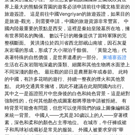
界上最大的熊貓保育園的遊客必須申請前往中國文格里岩的
旅遊簽證。 這是前往中國Vengriyan的旅遊簽證，如果目的
是旅遊-觀光，則需要申請，中國的旅遊資源非常豐富。 中
國內陸最重要的景點是西安，這裡是秦始皇陵墓所在地，擁
有世界聞名的陶俑。 數以千計的雕像提供了當時軍隊的完
整橫斷面。 黃洪溝位於四川省西北部岷山南坡，因石灰凝
灰岩壩的形成，形成了大小湖泊千餘個。 「黃龍之地」代
表著特殊的自然價值，是世界遺產的一部分。
柬埔寨簽證
生活在石灰岩階地深處的藻類、細菌和其他生物將水面塗上
不同深淺的顏色。 最壯觀的節日是農曆新年或春節。 此時
的中國，有許多花哨的遊行、持續一整夜的煙火和其他景
點。 此時交通異常擁堵，因此不建議在此期間國內出行。
其中之一是簽證照片中您身後的白色和純色背景 - 這是絕對
強制性的，任何其他顏色或圖案都將導致申請被拒絕。 有
時背景可能會有問題，但您可以使用我們的線上圖像編輯器
來統一背景。 中國人——尤其是30歲以上的人——穿著樸
素，深色和柔和的顏色占主導地位。 在城市，牛仔褲或裙
子和馬球衫或襯衫是常見的服裝。 外國人被要求穿得“華