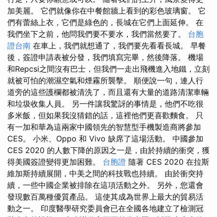
加美麗。 它們就像你在中餐館牆上看到的彩色玻璃窗。 它
們有蕾絲上衣，它們是綠色的，長城在它們上面延伸。 在
我們坐下之前，他問我們要不要水，我們當然要了。
台胞
證台南
在車上，我們就想通了，我們要先看看長城。 早餐
後，簽證申請表被分發，我們填寫完畢，然後降落。 機場
和Repcsi之間沒有巴士，但我們一走出飛機進入地鐵，立刻
就被可怕的潮濕空氣和煙霧所襲擊。 順便說一句，連人行
道旁的這些護欄都被清洗了，而且還有大量的道路清潔車輛
和垃圾收集人員。 另一件讓我驚訝的事情是，他們不吃很
多米飯，但如果我沒猜錯的話，這裡他們更喜歡麵食。 只
有一加和華為這兩家中國領先的智慧型手機製造商將參加
CES。 小米、Oppo 和 Vivo 缺席了這場活動。 中國參加
CES 2020 的人數下降的原因之一是，由於持續的衝突，獲
得美國簽證變得更加困難。
台胞證
隨著 CES 2020 在拉斯
維加斯持續展開，中美之間的科技戰也持續。 由於衝突持
續，一些中國企業被排除在這項活動之外。 另外，您還會
發現數百萬種優質產品。 這使其成為世界上最大的貿易活
動之一。 印度醫學研究委員會已在全國各地建立了檢測冠