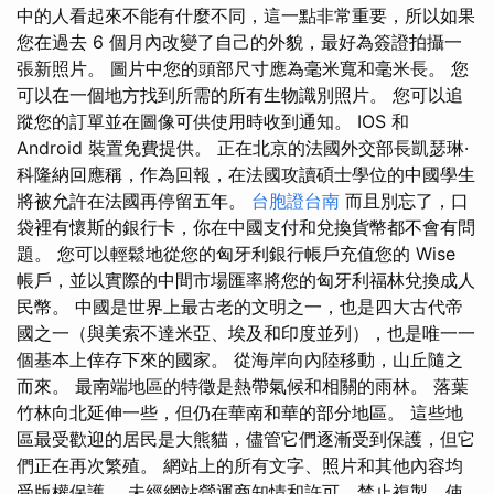
中的人看起來不能有什麼不同，這一點非常重要，所以如果
您在過去 6 個月內改變了自己的外貌，最好為簽證拍攝一
張新照片。 圖片中您的頭部尺寸應為毫米寬和毫米長。 您
可以在一個地方找到所需的所有生物識別照片。 您可以追
蹤您的訂單並在圖像可供使用時收到通知。 IOS 和
Android 裝置免費提供。 正在北京的法國外交部長凱瑟琳·
科隆納回應稱，作為回報，在法國攻讀碩士學位的中國學生
將被允許在法國再停留五年。
台胞證台南
而且別忘了，口
袋裡有懷斯的銀行卡，你在中國支付和兌換貨幣都不會有問
題。 您可以輕鬆地從您的匈牙利銀行帳戶充值您的 Wise
帳戶，並以實際的中間市場匯率將您的匈牙利福林兌換成人
民幣。 中國是世界上最古老的文明之一，也是四大古代帝
國之一（與美索不達米亞、埃及和印度並列），也是唯一一
個基本上倖存下來的國家。 從海岸向內陸移動，山丘隨之
而來。 最南端地區的特徵是熱帶氣候和相關的雨林。 落葉
竹林向北延伸一些，但仍在華南和華的部分地區。 這些地
區最受歡迎的居民是大熊貓，儘管它們逐漸受到保護，但它
們正在再次繁殖。 網站上的所有文字、照片和其他內容均
受版權保護。 未經網站營運商知情和許可，禁止複製、使