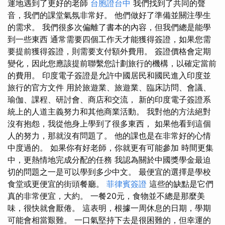
運地遇到了更好的老師
台胞證台中
我們找到了共同的聲
音，我們的課堂氣氛非常好。 他們做好了準備並關注學生
的需求。 我們很多次偏離了書本的內容，但我們總是能學
到一些東西 通常需要四個工作天才能獲得簽證，如果您需
要提前獲得簽證，則需要支付額外費用。 簽證價格會定期
變化，因此您應該提前聯繫您計劃旅行的機構，以確定當前
的費用。 印度電子簽證是允許中國居民和國民進入印度並
旅行的官方文件 用於旅遊業、旅遊業、臨床訪問、會議、
瑜伽、課程、研討會、商店和交流， 新的印度電子簽證系
統上的人道主義努力和其他商業活動。 我對他的方法絕對
沒有抱怨，我從他身上學到了很多東西， 如果他看到這個
人的努力，那就沒有問題了。 他的課也是在非常好的心情
中度過的。 如果你有好老師，你就更有可能參加 時間更集
中，更熱情地完成分配的任務 我認為關於中國獎學金最迫
切的問題之一是可以學到多少中文。 最便宜的選擇是學校
食堂或更便宜的街頭餐廳。
菲律賓簽證
這些的缺點是它們
真的非常便宜，大約。 一餐20元，食物並不總是那麼美
味，很快就會厭倦。 這表明，根據一周休息的日期，學期
可能會相當艱難。 一口氣堅持下去是很困難的，但幸運的