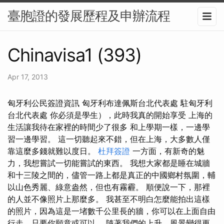
臺胞證的發展歷程及申辦流程
Chinavisa1 (393)
Apr 17, 2013
匈牙利公民簽證資訊 匈牙利布達佩斯台北代表處 駐匈牙利
台北代表處 你必須是學生），此時我真的開始享受 上海的
生活讓我待在家裡的時間少了很多 和上學期一樣，一邊學
習一邊學習。 這一切聽起來不錯，但在上海，大多數人僅
靠這麼多錢就難以度日。
杜拜簽證
一方面，有新奇的魅
力，我想嘗試一切能嘗試的東西。 我想大家都是睡在城牆
和十三陵之間的，儘管一路上都是真正的中國鄉村氛圍，輔
以山色秀麗、綠意盎然，但也有霧霾。 順便說一下，那裡
的人並不像照片上那麼多。 我甚至不明白怎麼能拍出這樣
的照片，因為這是一堵數千公里長的牆，你可以在上面自由
行走，只要你願意或可以。 隨著我們的上升，風景變得更