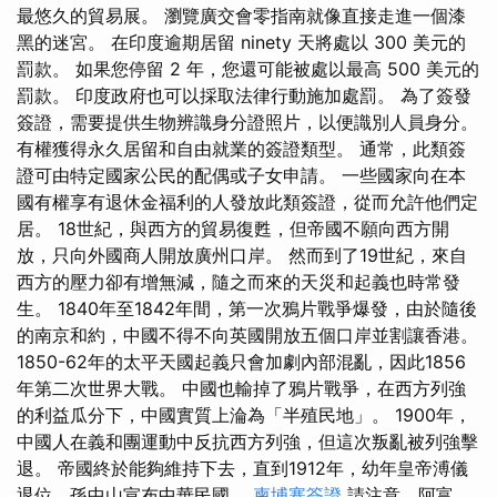
最悠久的貿易展。 瀏覽廣交會零指南就像直接走進一個漆
黑的迷宮。 在印度逾期居留 ninety 天將處以 300 美元的
罰款。 如果您停留 2 年，您還可能被處以最高 500 美元的
罰款。 印度政府也可以採取法律行動施加處罰。 為了簽發
簽證，需要提供生物辨識身分證照片，以便識別人員身分。
有權獲得永久居留和自由就業的簽證類型。 通常，此類簽
證可由特定國家公民的配偶或子女申請。 一些國家向在本
國有權享有退休金福利的人發放此類簽證，從而允許他們定
居。 18世紀，與西方的貿易復甦，但帝國不願向西方開
放，只向外國商人開放廣州口岸。 然而到了19世紀，來自
西方的壓力卻有增無減，隨之而來的天災和起義也時常發
生。 1840年至1842年間，第一次鴉片戰爭爆發，由於隨後
的南京和約，中國不得不向英國開放五個口岸並割讓香港。
1850-62年的太平天國起義只會加劇內部混亂，因此1856
年第二次世界大戰。 中國也輸掉了鴉片戰爭，在西方列強
的利益瓜分下，中國實質上淪為「半殖民地」。 1900年，
中國人在義和團運動中反抗西方列強，但這次叛亂被列強擊
退。 帝國終於能夠維持下去，直到1912年，幼年皇帝溥儀
退位，孫中山宣布中華民國。
柬埔寨簽證
請注意，阿富