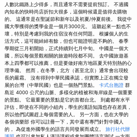
人數比鐵路上少得多，而且通常不需要提前預訂。 不過國
內知名的快時尚店折扣大很多，這個時候還是值得去購物
的。 這通常是在聖誕節和新年以及初夏/仲夏前後。 我從中
國大學獲得的獎學金是一個月3000元。 這聽起來一點也不
壞，特別是考慮到我的住宿沒有任何問題。 根據個人的生
活方式，這可能綽綽有餘，但也可能證明是不夠的。 春季
學期從三月初開始，正式持續到七月中旬。 中國是一個大
國，所以每個景觀相關的旅遊時段都不同。 去中國旅遊基
本上四季都可以推薦，但是要做好南方地區夏天特別熱的心
理準備。 然而，在冬季，北方（甚至北京）通常會出現較
長的嚴霜。 沒有得到中華民國承認，但實際上正在獨立發
展的台灣（中華民國）也是一個熱門景點。
卡式台胞證
群
島近 4000 公尺的山脈、多樣化的植被和海岸線是一個重要
的景點。 它最重要的景點是它的首都台北。 到處都有水平
評估，即使在不同的小組內，學生的漢語知識也存在差異，
所以他們試圖趕上每個需要的人。 另一方面，也在大學的
各個俱樂部 你可以註冊一下，其中還有專門針對中國人
的， 為促進外國學生的語言共同發展而成立。
旅行社代辦
護照
也可以參加私人漢語課程或參加團體語言測試 一方面