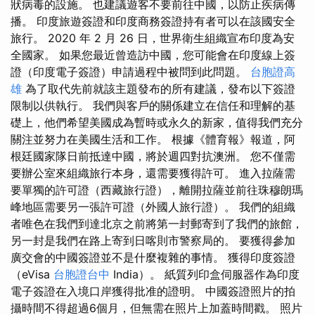
狀病毒的設施。 也建議遊客不要前往中國，以防止疾病傳
播。 印度旅遊簽證和印度商務簽證持有者可以在該國安全
旅行。 2020 年 2 月 26 日，世界衛生組織宣布印度為安
全國家。 如果您最近曾造訪中國，您可能會在印度線上簽
證（印度電子簽證）申請過程中被問到此問題。
台胞證高
雄
為了取代先前就該主題發布的所有建議，發布以下簽證
限制以供執行。 我們與客戶的關係建立在信任和理解的基
礎上，他們希望美國成為暫時或永久的新家，值得我們充分
關注並努力在美國生活和工作。 根據《體育報》報道，阿
根廷國家隊日前抵達中國，將於週四對抗澳洲。 您不僅需
要辦公室來組織旅行本身，還需要獲得許可。 進入拉薩需
要單獨的許可證（西藏旅行證），離開拉薩並前往珠穆朗瑪
峰地區需要另一張許可證（外國人旅行證）。 我們的組織
者唯色在我們到達北京之前將第一封郵寄到了我們的旅館，
另一封是我們在路上寄到日喀則市警察局的。 要獲得參加
廣交會的中國簽證並不是什麼複雜的事情。 獲得印度簽證
（eVisa
台胞證台中
India）。 紙質列印盒伺服器作為印度
電子簽證在入境口岸獲得批准的證明。 中國簽證照片的拍
攝時間不得超過6個月，但無需在照片上加蓋時間戳。 照片