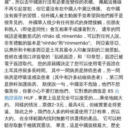
麗”，所以去中國旅行沒有必要改變你的衣櫃。 佩戴這條線
不再引起冒犯，但它還沒有在中國人中廣泛傳播。 在中國
沒有握手的習慣，但外國人被主動握手並希望與他們握手是
很常見的。 外國華人很少有任何形式的身體接觸，但朋友
和熟人（即使是同性）會互相牽手或摟著對方。 通常的問
候語是複數形式的 nĭhăo 或 nĭmenhăo，可以對任何人說。
非常禮貌的版本是“nínhăo”和“nínmenhăo”。 阿亞索菲亞、
以弗所和卡帕多西亞是土耳其最令人印象深刻的三個景點。
曾經在邊境口岸簽發的「貼紙簽證」和「印章型」簽證已被
電子簽證取代。 您的原籍國決定了您可以使用電子簽證在
土耳其停留多長時間。 其中一間病房是肺癌患者，另一間
病房是呼吸道感染患者（其中有許多結核病患者），第三間
是肺科加護病房。 順便說一句，中國並不危險，他們不想
傷害你，你要小心不要打敗他們。 它對應的價值是 85
台
胞證過期
HUF，事實上這是完全可以接受的......乘坐地鐵大
約。 同樣的情況，票價2-3元，最高4元，但確實要走得更
遠。 除此之外，我們在人多的時候還使用了計程車，所以
大約。 在全球範圍內找到無數可供選擇的產品。 它可以輕
鬆存取數千種購買選項。 畢竟，這是中國規模最大、歷史