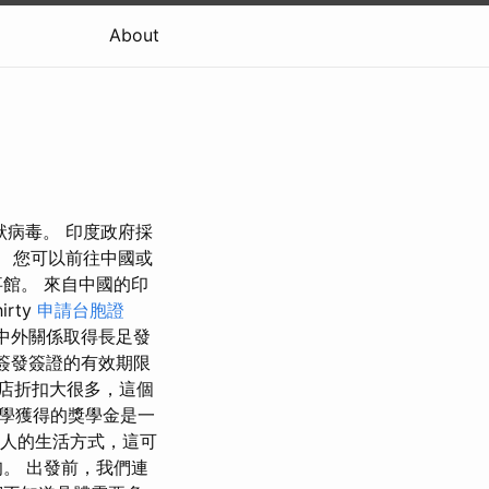
About
狀病毒。 印度政府採
。 您可以前往中國或
館。 來自中國的印
rty
申請台胞證
進中外關係取得長足發
所簽發簽證的有效期限
尚店折扣大很多，這個
大學獲得的獎學金是一
個人的生活方式，這可
。 出發前，我們連