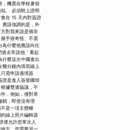
時，機票在學校暑假
似。 必須附上證明
在 15 天內對簽證
 應該強調的是，外
對方對我來說是個非
、握手很奇怪、不需
白為什麼他應該向任
們過去常說他「看起
為什麼這次中國進出
在幾分鐘內填寫線上
人只需申請過境簽
簽證是進入簽發國領
常根據雙邊協議，不
條件，例如，僅對單
撤銷，即使沒有理
都不是一項主體權
們的線上照片編輯器
簽證僅允許您單次入
些地方，您需要另一