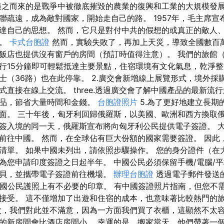
隨之而來的是戰爭中被徹底摧毀的農業的復興和工業的大規模發展。
聯疏遠，成為敵對國家，開始走自己的路。 1957年，毛主席宣
達自己的思想。 然而，它只是對付中共的假想的或真正的敵人
具。
卡式台胞證
然而，實驗失敗了，再加上天災，導致全國數百萬
店也提供沒有窗戶的房間（預訂時值得注意）。 我們的旅館（YMC
行15分鐘即可輕鬆抵達主要景點，住宿環境有文化氣息，乾淨整
士（36路）也在此停靠。 2.廣交會新增線上展覽形式，境外採
直接在線上交流。 three.透過廣交會了解中國產品的最新流行
樣品，節省大量時間和金錢。
台胞證照片
5.為了更好地建立長期
面。 三十年後，匈牙利回歸俄羅斯，以美國、歐洲和西方換取俄
簽入境的同一天，俄羅斯宣布將向匈牙利公民提供電子簽證。 
前往中國。 然而，在全球佔有巨大份額的國家需要簽證。 因此
清單。 如果中國未列出，請依照步驟操作。 您的身分證件（在
為您申請印度簽證之日起半年。 中國公民必須保留手機/電腦/
貝，並攜帶電子簽證前往機場。
辦理台胞證
透過電子郵件發送
ia）的中國公民護照上有不必要的印章。 有中國簽證照片指南，但您
接受。 這不僅增加了出遊和住宿的成本，也意味著比較熱門的
次，我們對此並不滿意，因為一方面我們買了衣櫃，這顯然不太
的新房間會比酒店房間小。 幸運的是，搬家當天，他們帶著一