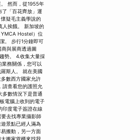
 然而，從1955年
布了「百花齊放」運
、懷疑毛主義學說的
人挨餓。 新加坡的
A Hostel）位
潔。 步行1分鐘即可
購商與展商透過圖
趨勢。 4.收集大量採
的業務關係，您可以
羅斯人。 就在美國
大多數西方國家允許
，請查看您的護照允
大多數情況下是普通
平板電腦上收到的電子
的印度電子簽證在線
不需要去找專業攝影師
旅遊景點已經人滿為
容易搬動，另一方面
個大搬家貨櫃來找我