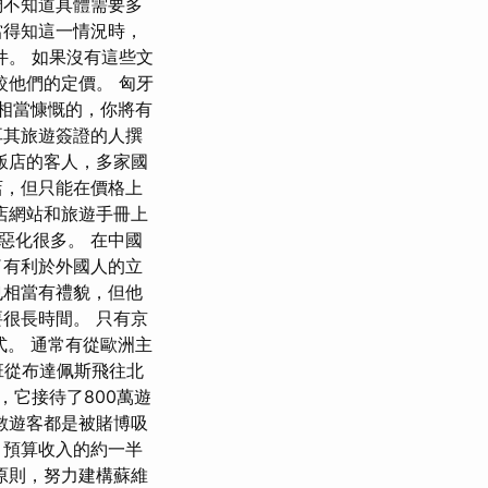
們不知道具體需要多
當得知這一情況時，
。 如果沒有這些文
較他們的定價。 匈牙
是相當慷慨的，你將有
耳其旅遊簽證的人撰
飯店的客人，多家國
店，但只能在價格上
店網站和旅遊手冊上
惡化很多。 在中國
了有利於外國人的立
也相當有禮貌，但他
很長時間。 只有京
式。 通常有從歐洲主
 班從布達佩斯飛往北
，它接待了800萬遊
數遊客都是被賭博吸
、預算收入的約一半
原則，努力建構蘇維