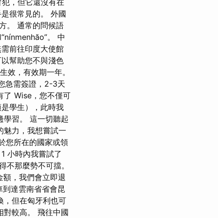
冒犯，但它還沒有在
是很常見的。 外國
方。 通常的問候語
ínmenhăo”。 中
無需前往印度大使館
可以幫助您不與淺色
起生效，有效期一年。
您急需簽證，2-3天
 Wise，您不僅可
須是學生），此時我
邊學習。 這一切聽起
的魅力，我想嘗試一
決於您所在的國家或領
1 小時內我嘗試了
變得不那麼勢不可擋。
金額，我們會立即退
火車到達雲南省省會昆
換，但在匈牙利也可
對較高。 飛往中國