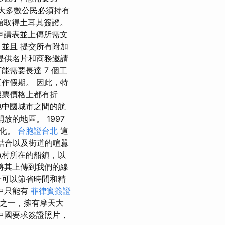
 大多數公民必須持有
館取得土耳其簽證。
申請表並上傳所需文
並且 提交所有附加
提供名片和商務邀請
需要長達 7 個工
作假期。 因此，特
機票價格上都有折
他中國城市之間的航
放的地區。 1997
變化。
台胞證台北
這
的結合以及街道的喧囂
漁村所在的船鎮，以
將其上傳到我們的線
子可以節省時間和精
中只能有
菲律賓簽證
家之一，擁有摩天大
中國要求簽證照片，