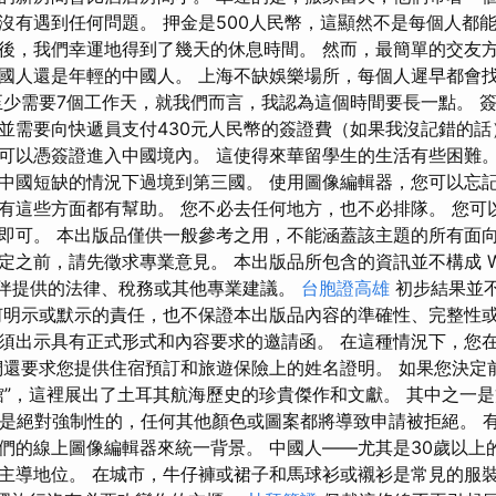
沒有遇到任何問題。 押金是500人民幣，這顯然不是每個人都
後，我們幸運地得到了幾天的休息時間。 然而，最簡單的交友
國人還是年輕的中國人。 上海不缺娛樂場所，每個人遲早都會
至少需要7個工作天，就我們而言，我認為這個時間要長一點。 
並需要向快遞員支付430元人民幣的簽證費（如果我沒記錯的話
可以憑簽證進入中國境內。 這使得來華留學生的生活有些困難。
中國短缺的情況下過境到第三國。 使用圖像編輯器，您可以忘
有這些方面都有幫助。 您不必去任何地方，也不必排隊。 您可
即可。 本出版品僅供一般參考之用，不能涵蓋該主題的所有面向
之前，請先徵求專業意見。 本出版品所包含的資訊並不構成 Wise 
合作夥伴提供的法律、稅務或其他專業建議。
台胞證高雄
初步結果並
何明示或默示的責任，也不保證本出版品內容的準確性、完整性或
須出示具有正式形式和內容要求的邀請函。 在這種情況下，您
們還要求您提供住宿預訂和旅遊保險上的姓名證明。 如果您決定
館”，這裡展出了土耳其航海歷史的珍貴傑作和文獻。 其中之一
 這是絕對強制性的，任何其他顏色或圖案都將導致申請被拒絕。 
們的線上圖像編輯器來統一背景。 中國人——尤其是30歲以上
主導地位。 在城市，牛仔褲或裙子和馬球衫或襯衫是常見的服裝