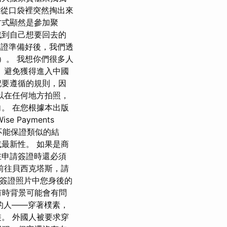
能從口袋裡突然掏出來
方式顯然是參加聚
找到自己想要回去的
簽證準備好後，我們透
）。 我想你們很多人
 避免獲得進入中國
記要遵循的規則，因
以在任何地方拍照，
。 在您根據本出版
Payments
不能保證類似的結
最新性。 如果是商
在申請簽證時還必須
前往貝西克塔斯，請
是簽證照片中您身後的
有時背景可能會有問
的人——穿著樸素，
。 外國人被要求穿