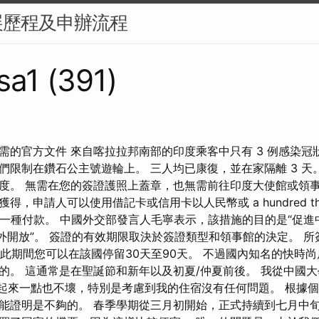
展歷程及申辦流程
sa1 (391)
需的官方文件 來自喀拉拉邦南部的印度乘客中只有 3 例感染冠
們限制在鑽石公主號遊輪上。 三人均已康復，並在家隔離 3 天
度。 無需在您的簽證護照上蓋章，也無需前往印度大使館或領事
，申請人可以使用借記卡或信用卡以人民幣或 a hundred thi
的任何一種付款。 中國外交部發言人毛寧表示，該措施的目的是“促
對外開放”。 簽證的有效期限取決於簽證類型和領事館的決定。 
，在此期間您可以在該國停留30天至90天。 不過國內知名的快時
的。 這通常是在聖誕節和新年以及初夏/仲夏前後。 我從中國
這聽起來一點也不壞，特別是考慮到我的住宿沒有任何問題。 根據
能證明是不夠的。 春季學期從三月初開始，正式持續到七月中旬