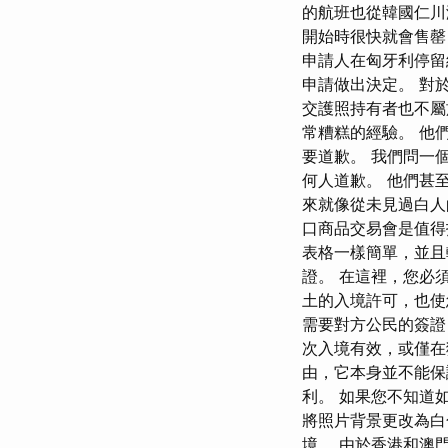
的航班也從韓國仁川
開始時很快就會售罄
申請人在匈牙利停留
申請做出決定。 對
交護照持有者也不屬
常糟糕的經驗。 他
要道歉。 我們問一
何人道歉。 他們甚
來就像從未見過白人
口商品交易會是值得
表格一樣簡單，並且
證。 在這裡，您必
土的入境許可，也使
需要對方公民的簽證
次入境有效，或僅在
由，它本身並不能保
利。 如果您不知道
將照片背景更改為白
境。 由於香港和澳