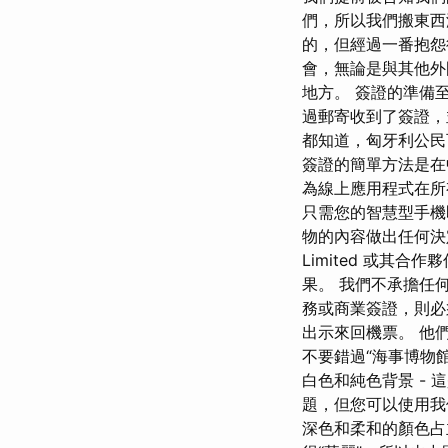
們，所以我們搬東西
的，但經過一番抱怨
會，無論是與其他外
地方。 簽證的準備
過郵寄收到了簽證，
都知道，匈牙利公民
簽證的簡單方法是在
為線上應用程式在所
只需您的智慧型手機
物的內容做出任何決定
Limited 或其
果。 我們不承擔任
務或商業簽證，則必
出示來回機票。 他
不要錯過“海事博物
白色和純色背景 -
題，但您可以使用我
深色和柔和的顏色占