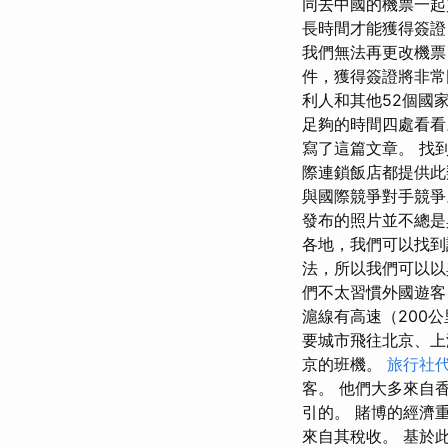
同去中國的機票一起
長時間才能獲得簽證
我們無法再更改機
件，獲得簽證將非常
利人和其他52個國
足夠的時間四處看看
寫了這篇文章。 找
際連鎖飯店都提供此
與國際競爭對手競爭
發布的照片​​並不
各地，我們可以找到
法，所以我們可以以
們不太習慣外國遊客
滬線有高速（200
要城市飛往北京、上海
京的班機。
旅行社
客。 他們大多來自
引的。 賭博的經濟
來自其稅收。 基於