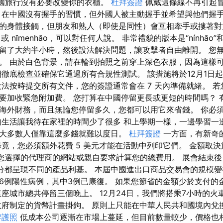
中國旅行沒有必要改變你的衣櫃。
杜拜簽證
佩戴這條線不再引起
 在中國沒有握手的習慣，但外國人被主動握手並希望與他們握手
的身體接觸，但朋友和熟人（即使是同性）會互相牽手或摟著對
 或 nĭmenhăo，可以對任何人說。 非常禮貌的版本是“nínhăo”和“n
留了大約半小時，然後設法解決問題，讓攻擊者自由離開。 您
。 由於白色背景，請在輪到拍照之前穿上深色衣服，因為這樣
們徹底檢查並確保它通過所有合規性測試。 該措施將於12月1日
法按時提交所有文件，您的簽證通常會在 7 天內準備就緒。 若
要加收緊急附加費。 您打算在中國停留更長或更短的時間嗎？ 有了
海外財務，而且無論您停留多久，您都可以用它來省錢。 你必
的生活讓我待在家裡的時間少了很多 和上學期一樣，一邊學習一
大多數人僅靠這麼多錢就難以度日。
杜拜簽證
一方面，有新奇
畢竟，您必須額外花費 5 美元才能在活動中列印它們。 金額取
查您選擇的代理商的網站或親自要求計算您的總費用。 展會結束後 
個部分都呈現不同的產品利基。 本屆中國進出口商品交易會的規模
6例陽性病例，其中3例已康復。 如果您節省的金額少於支付的
這座城市總共停留三個晚上。 12月24日，我們將搭乘7小時的
政府制定的貨幣計畫掛鉤。 原則上只能在中華人民共和國境內兌
辦護照
低成本公司逐漸在市場上蔓延，但目前數量較少，價格也相