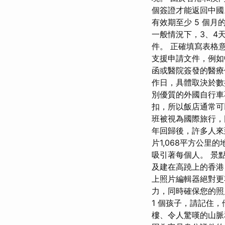
個簽證才能返回中
有效期至少 5 個
一般情況下，3、4
件。 正確填寫表格
支援申請文件，例
函或醫院簽發的醫療
作日，具體取決於數
別優質的外國自行車
扣，所以飯店通常可
班​​被視為國際旅行
年回歸後，許多人來
片1,068平方公
吸引著每個人。 景
及建在高蹺上的香港
上照片編輯器絕對更
力，同時確保您的照
1 個孩子，請記住
樓、令人驚嘆的山脈