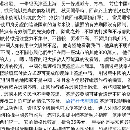
港出發。 一條經天津至上海，另一條經威海、青島。 前往中國
，或只能以更高的價格購買。 秋天開學時，回家路上的情況也類
結束後可以出境的文件（例如付費回程機票預訂單）。 當局通常會
於使用身分證的這些國家的遊客來說，護照的有效期限沒有限制。
於擁有有效護照的先決條件。 除此之外，不斷的打擾和不考慮
們的特徵是注意力不集中、不禮貌、要求不高、不習慣自我介紹
個中國人如何用中文說對不起。 他奇怪地看著我們，他真的不明
至不問，也不關心與他們生活在同一座城市的其他800萬人。 他
的人」。 嗯，這裡的絕大多數人可能真的沒看過。 讓我告訴你
投資的投資。 中國公民獲得印度簽證非常簡單。 這個過程就像
輕鬆填寫付款方式即可完成印度線上簽證申請。 剛過境中國的
須證明目的地國家不是中國，並且您有從那裡繼續旅行的機票。 
您有權在該國停留、出國旅行或在該國領土過境。 有些國家通
，該國本國公民也不需要簽證。 簽證簽發國可能會設定不同的
獲得工作許可證的情況下簽發。
旅行社代辦護照
簽證可以隨時
證成功過境，邊境安全機構也可以使簽證失效。 進入外國從來
如何拍攝中國簽證照片，您可以根據中國簽證照片指南，使用我
色和統一。 它的價格比較高，折合35美元。 重要的是要知道
門透過邊境管制與中華人民共和國其他地區分開，如果您前往這