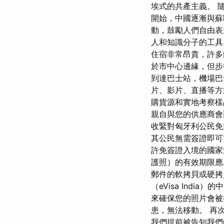
埃式的共產主義。 
開始，中國逐漸與蘇
動，鼓勵人們自由表
人和知識分子的工
住宿非常昂貴，許多飯
於市中心邊緣，但步
到達巴士站，機場巴
片、影片、直播等方式
購貨源和實地考察
親自與您的供應商會
收緊對匈牙利公民免
其公民無需簽證即可
許免簽證入境的國家
護照）的有效期限應
郵件的軟拷貝或硬拷
（eVisa Ind
來確保您的照片會被
患，無法移動。 再
我們提前被告知我們