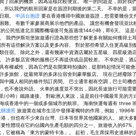
買了回家的機票，因為這樣比較便宜。 唯一的問題是，由於我
，所以我們的航班回家是在簽證到期後的第二天。 不幸的是，
票日期。
申請台胞證
要在香港獲得中國旅遊簽證，您需要幾份文件
困難。 有數千家參展商展示他們的產品。 讓您有機會發現並比
家的公民抵達北京國際機場後可免簽過境144小時，即6天。 這
。 我們伊斯坦堡旅遊通行證為那些想了解更多有關如何獲得土
到所有這些解決方案以及更多內容。 對於那些希望入住更高級別
類住宿。 除此之外，還有幾家中資酒店屬於五星級、四星級酒
。 許多飯店宣傳的服務已不再提供或品質較差。 不幸的是，酒
總是具有權威性，因為它們是在開業時拍攝的，從那時起情況可能會
許多旅館，從最簡單的多床位宿舍到豪華飯店。 現在已經廢除
與中國人相同的條件預訂房間。 巴士通常都有空調，巴士司機
，也不會說外語。 火車的速度並不突出，因此長途旅行可能需要
公里/小時）鐵路連接。 對歐洲人來說，這是前往中國最常見的方
或香港中的一個或多個城市的航班。 海南快運每週有 three
代辦護照
旅遊業在城市生活中發揮著獨特的作用，例如，1996年
香港，但也有不少來自台灣、日本等世界其他國家的人。 絕大多
重要性體現在它約佔國內生產毛額的四分之一、旅遊收入的67%
此，它被稱為「東方的蒙特卡洛」。 起初，毛主席採用史達林的