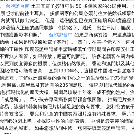
國。
台胞證台南
土耳其電子簽證可供 50 多個國家的公民使用。
月的護照才能前往土耳其。 多個國家的公民必須前往大使館或領事
天內就可以做出決定。 但是，這假設您已在線正確填寫印度簽證
意味著輸入正確的護照數據，例如名字、姓氏、出生日期，無誤，
如中國護照影本和照片。
台胞證台中
如果是商務簽證，您還應該
信函（如果是印度醫療電子簽證）。 然而，在某些情況下，這可能
據的正確性 印度簽證申請或申請時或繁忙假期期間在印度安排工
不宜無人看管，如果停放，應盡可能固定。 許多老顧客在國內
以買到便宜得多的機票，但價格仍然很高。 香港和澳門以及其
，因此價格可能會更高。 直到1990年代，這裡是中國唯一對遊客開
到這裡，了解亞洲最重要的金融中心之一的生活發生了怎樣的
里的地區遍佈九龍半島及其周圍的235個島嶼。 傳統與超現代風格
點包括現代化的摩天大樓、周圍島嶼幾十年來一成不變的漁村、
「威尼斯」。 帶小孩去專業攝影師那裡會很困難。 拍攝照片並
容易，該編輯器將轉換照片以滿足您的所有要求。 您和您的孩
片會被接受。 嬰兒和兒童的中國簽證照片沒有特殊要求。 照片
，他們必須閉上嘴，並採取中性的面部表情。 中國是最美麗的國
和古老的城市。 如果您想訪問中國，您需要填寫簽證申請表。 