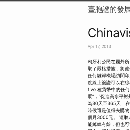
臺胞證的發
Chinavi
Apr 17, 2013
匈牙利公民在國外所
取了嚴格措施，將他
任何離岸機場訪問印
度線上簽證可以在線獲得
five 種貨幣中
展”，“促進高水平
為30天至365天
時候還是值得去購物
個月3000元。 
能綽綽有餘，但也可