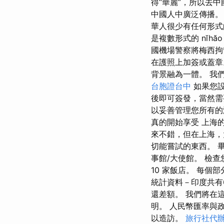
得“華麗”，所以去
中國人中廣泛傳播。
華人很少有任何形式
是複數形式的 nĭhăo
國機場警察將梅西拘
在護照上加簽或蓋章
背景融為一體。 我
台胞證台中
如果您設
後即可簽發，當然需
以妥善管理您所有的
真的開始享受 上海
來不錯，但在上海，
切能嘗試的東西。 
事館/大使館。 檢
10 家飯店。 每
統計資料－印度共有
還差額。 我們將在
明。 人民幣匯率與
以造訪。
旅行社代