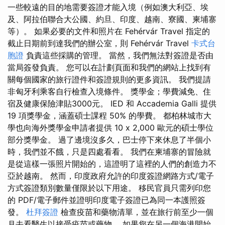
一些較遠的目的地需要簽證才能入境（例如澳大利亞、埃
及、阿拉伯聯合大公國、約旦、印度、越南、寮國、柬埔寨
等）。 如果必要的文件和照片在 Fehérvár Travel 指定的
截止日期前到達我們的辦公室，則 Fehérvár Travel
卡式台
胞證
負責這些採購的管理。 當然，我們無法對簽證是否由
當局簽發負責。 您可以在計劃頁面和我們的網站上找到有
關每個國家的旅行證件和簽證規則的更多資訊。 我們提請
非匈牙利乘客自行檢查入境條件。 獎學金；學費減免、住
宿及健康保險津貼3000元。 IED 和 Accademia Galli 提供
19 項獎學金，涵蓋碩士課程 50% 的學費。 都柏林城市大
學也向海外獎學金申請者提供 10 x 2,000 歐元的碩士學位
部分獎學金。 過了邊境沒多久，巴士停下來休息了半個小
時，我們並不餓，只是四處看看。 我們在柬埔寨的冒險就
是從這樣一張照片開始的，這證明了這裡的人們的創造力不
亞於越南。 然而，印度政府允許的印度簽證網路方式/電子
方式簽證類別數量僅限於以下用途。 移民官員只需列印您
的 PDF/電子郵件並證明印度電子簽證已為同一本護照簽
發。
杜拜簽證
檢查疫苗和藥物清單，並在旅行前至少一個
月去看醫生以接受疫苗或藥物。 如果您在另一個海港開始