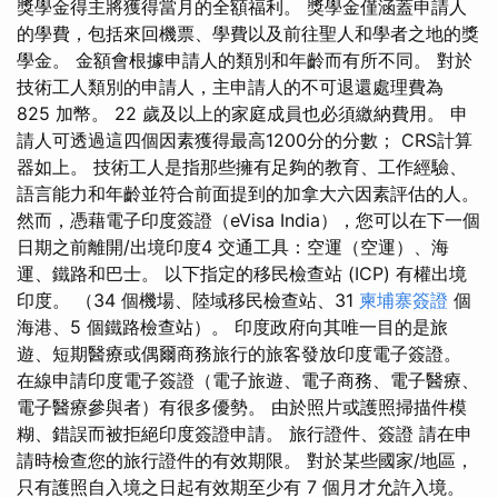
獎學金得主將獲得當月的全額福利。 獎學金僅涵蓋申請人
的學費，包括來回機票、學費以及前往聖人和學者之地的獎
學金。 金額會根據申請人的類別和年齡而有所不同。 對於
技術工人類別的申請人，主申請人的不可退還處理費為
825 加幣。 22 歲及以上的家庭成員也必須繳納費用。 申
請人可透過這四個因素獲得最高1200分的分數； CRS計算
器如上。 技術工人是指那些擁有足夠的教育、工作經驗、
語言能力和年齡並符合前面提到的加拿大六因素評估的人。
然而，憑藉電子印度簽證（eVisa India），您可以在下一個
日期之前離開/出境印度4 交通工具：空運（空運）、海
運、鐵路和巴士。 以下指定的移民檢查站 (ICP) 有權出境
印度。 （34 個機場、陸域移民檢查站、31
柬埔寨簽證
個
海港、5 個鐵路檢查站）。 印度政府向其唯一目的是旅
遊、短期醫療或偶爾商務旅行的旅客發放印度電子簽證。
在線申請印度電子簽證（電子旅遊、電子商務、電子醫療、
電子醫療參與者）有很多優勢。 由於照片或護照掃描件模
糊、錯誤而被拒絕印度簽證申請。 旅行證件、簽證 請在申
請時檢查您的旅行證件的有效期限。 對於某些國家/地區，
只有護照自入境之日起有效期至少有 7 個月才允許入境。