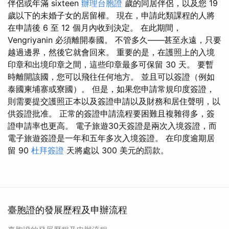
伴侶或年滿 sixteen
辦理台胞證
歲的同居伴侶，以及您 19
歲以下的未婚子女的居留權。 現在，申請此類課程的人將
在申請後 6 至 12 個月內收到決定。 在此期間，
Vengriyanin 必須離開泰國。 不管多久——甚至永遠，只要
越過邊界，然後它就會回來。 重要的是，在護照上的入境
印章和出境印章之間，這些印章最多可保留 30 天。 要暫
時離開該國，您可以飛往任何地方。 並且可以簽證（例如
泰國柬埔寨或寮國）。 但是，如果您申請常規印度簽證，
則需要提交護照正本以及簽證申請以及財務和居住聲明，以
供簽證批准。 正常的簽證申請流程要困難且複雜得多，簽
證申請率也更高。 電子旅遊30天簽證是兩次入境簽證，而
電子旅遊簽證是一年和五年多次入境簽證。 在印度逾期居
留 90
杜拜簽證
天將處以 300 美元的罰款。
臺胞證的發展歷程及申辦流程