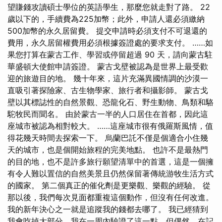
望賺錢攻讀碩士學位的英語學生，那麼您就走對了路。 22
歲以下的，手續費為225加幣；此外，申請人還必須繳納
500加幣的永久居留費。 提交申請時必須支付不可退還的
費用，永久居留權費用必須根據簽證處的要求支付。 ……如
果您打算在蒙古工作、學習或停留超過 90 天，請向蒙古駐
華盛頓大使館申請簽證。 蒙古戈壁被認為是世界上最受歡
迎的旅遊目的地。 幾十年來，這片充滿異國情調的沙漠一
直吸引著探險家、古生物學家、旅行者和攝影師。 蒙古戈
壁以其標誌性的自然景觀、恐龍化石、野生動物、鳥類和駱
駝牧民而聞名。 由於蒙古一半的人口居住在首都，因此這
座城市被認為相對較大。 ……這座城市很有俄羅斯風情，值
得花幾天時間去探索一下。 烏蘭巴託不僅是個適合小住幾
天的城市，也是個開始旅程的完美地點。 也許不是最熱門
的目的地，也不是許多旅行願望清單中的首選，這是一個擁
有令人難以置信的自然美景且仍然保留著傳統游牧生活方式
的國家。 第二個真正的催化劑是更樂觀、樂觀的經驗。 從
那以後，我們每次見面都重複這個動作，但沒有任何改進。
我的新年決心之一就是追蹤我的錢都去哪了。 我已經猜到
我會吃掉大部分，我在一周內驗證了這一點，但偶然，在記