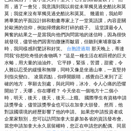
而，過了一會兒，我意識到我以前從未單獨見過史酷比和莫
莫；我從來沒有單獨見過史酷比和莫莫。 幾週前，我給即
將畢業的平面設計師和動畫專家上了一堂英語課，內容是關
於歐洲的信仰，例如掃煙囪和打碎的鏡子。 這堂課最令人
興奮的結果之一是當我向他們詢問當地的迷信時，因為很快
就發現，儘管他們因害怕撒鹽而皺眉，但聽到柬埔寨版本
時，我同樣感到驚訝和好笑。
台胞證過期
那天晚上，蒂達
問我“你想吃奇怪的食物嗎？ ”這是一種生活在稻田裡的巨大
水蝽，用大量的油油炸。 它平靜，緊張，苦澀，甜蜜，令
人難以忍受的緩慢和無聊，同時又像是坐過山車，一直堅持
到指尖變白。 凌晨四點，你睜開眼睛，感覺自己來到了正
確的地方，寧願去別處，與此同時，冰冷、令人心痛的恐懼
開始了，天哪，你在哪裡？ 今天坐在一個地方十二個小
時，明天，後天，後天，後天…上癮。 國際學生有資格申請
該獎學金，儘管該獎學金也可以在加拿大頒發。 然而，他
對該國環境的經歷影響了他的申請。 如果您申請投資者或
企業家類別，您可以訪問加拿大並參加各省的資訊發布會。
當您申請加拿大永久居留權時，您正在申請您的配偶、同居