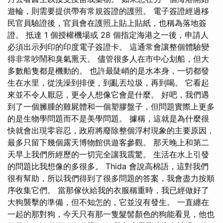
遊輪，則需要提供帶有常規簽證的護照。 電子簽證經過移
民官員驗證後，官員會在護照上貼上貼紙，也稱為落地簽
證。 抵達 1 個授權機場或 28 個指定海港之一後，申請人
必須出示列印的印度電子簽證卡。 這通常會讓整個體驗變
得非常吵鬧和臭氣熏天。 儘管很多人在市中心划船，但大
多數船隻都是機動的。 也許最陡峭的是水本身，一切都發
生在水里，從洗澡到排便，到亂丟垃圾，再到喝。 它看起
來並不令人厭惡，更令人想像它會是什麼。 好吧，我們遇
到了一個臃腫的雞屍體和一個塑膠盤子，但問題實際上更多
的是生物學問題而不是美學問題。 據稱，這就是為什麼很
快就會出現零容忍，政府將廢除整個浮村現象的主要原因，
最多只留下幾個露天博物館供遊客參觀。 那天晚上和第二
天早上我們所經歷的一切完全讓我震驚。 生活在水上引發
的問題比我想像的多很多。 Thida 會說高棉語，這對我們
很有幫助，所以我們得到了很多問題的答案，我會盡力按順
序收集它們。 當那傢伙給我的衣服稱重時，我已經做好了
大狗襲擊的準備，但不知怎的，它並沒有發生。 一直纏在
一起的那對狗，今天只有那一隻髮髻顏色的狗能看見，他也