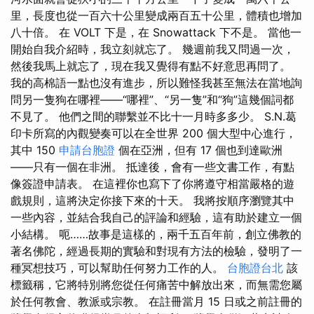
里，長度也從一百六十公里變成兩百五十公里，體積也增加
八十倍。 在 VOLT 下是，在 Snowattack 下不是。 當他一
開始自我介紹時，我立刻就忘了。 幾週前我又問過一次，
然後我馬上就忘了，現在我又覺得有點不好意思再問了。
我的高棉語一點也沒有進步，所以難怪我甚至無法在當地詢
問另一隻狗在哪裡——“哪裡”、“另一隻”和“狗”這幾個詞都
不見了。 他們之間的聯繫並不比十一月時多多少。 S.N.葛
印卡所寫的內觀變奏可以在全世界 200 個大型中心進行，
其中 150
申請台胞證
個在亞洲，但有 17 個也到達歐洲
——只有一個在非洲。 抵達後，會有一些文書工作，有點
像簽證申請表。 在這裡你也寫下了你將遵守相當嚴格的遊
戲規則，這將決定你接下來的十天。 我將按順序瀏覽其中
一些內容，並結合我自己的評論和經驗，這有助於建立一個
小結構。 呃……故事是這樣的，兩千五百年前，創立佛教的
著名佛陀，經過長期的實驗和對現有方法的檢驗，發明了一
種冥想技巧，可以幫助任何努力工作的人。
台胞證台北
該
標籤稱，它將特別將您從任何痛苦中解放出來，而無需您屬
於任何教會、教派或宗教。 在註冊當月 15 日或之前註冊的