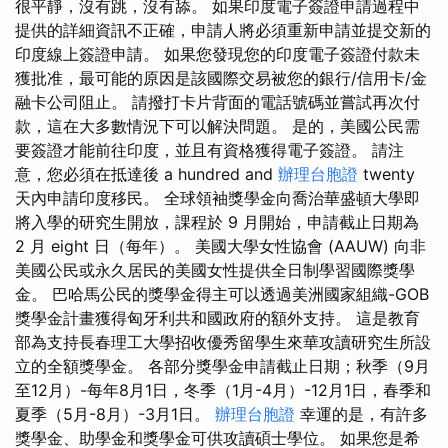
很平靜，沒有跳，沒有舔。 如果印度電子簽證申請過程中
提供的詳細資訊不正確，申請人將必須重新申請並提交新的
印度線上簽證申請。 如果您發現您的印度電子簽證付款未
獲批准，最可能的原因是該國際交易被您的銀行/信用卡/金
融卡公司阻止。 請撥打卡片背面的電話號碼並嘗試再次付
款，這在大多數情況下可以解決問題。 是的，美國公民需
要簽證才能前往印度，並且有資格獲得電子簽證。 請注
意，您必須在抵達後 a hundred and
辦理台胞證
twenty
天內申請印度移民。 全球領袖獎學金向喬治華盛頓大學即
將入學的研究生開放，課程於 9 月開始，申請截止日期為
2 月 eight 日（每年）。 美國大學女性協會 (AAUW) 向非
美國公民或永久居民的美國女性提供全日制學習國際獎學
金。 巴哈馬公民的獎學金得主可以透過美洲國家組織-GOB
獎學金計畫獲得匈牙利共和國政府的額外支持。 這是教育
部為支持長春理工大學招收優秀留學生來華攻讀研究生所設
立的全額獎學金。 各部分獎學金申請截止日期；秋季（9月
至12月）-每年8月1日，冬季（1月-4月）-12月1日，春季和
夏季（5月-8月）-3月1日。
辦理台胞證
幸運的是，有許多
獎學金、助學金和獎學金可供攻讀碩士學位。 如果您是希