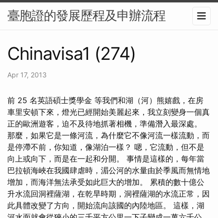
臺胞證的發展歷程及申辦流程
Chinavisa1 (274)
Apr 17, 2013
前 25 名英語碩士獎學金 等我們和湖（河）熊嬉戲，在房
車里安頓下來，燈光已經開始美麗起來，我立刻變身一個真
正的歐洲遊客，迫不及待地抓著相機，準備潛入最深處。
那麼，如果它是一條河流，為什麼它不像河流一樣流動，而
是停滯不前，你知道，像湖泊一樣？ 嗯，它流動，但不是
向上或向下，而是在一起和分開。 事情是這樣的，每年當
巴拉頓海峽在我國肆虐時，湄公河的水量由於季風而無情地
增加，而海洋無法承受如此巨大的增加。 累積的數十億公
升水流回洞裡薩湖，在乾旱時期，洞裡薩湖的水流正常，因
此具體改變了方向，開始流向該國的內陸地區。 這樣，湖
河水面就會從狹小的三千平方公里一下子變成一萬六千公