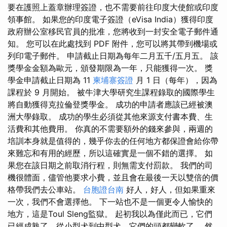
要在護照上蓋章辦理簽證，也不需要前往印度大使館或印度
領事館。 如果您的印度電子簽證（eVisa India）獲得印度
政府辦公室移民官員的批准，您將收到一封安全電子郵件通
知。 您可以在此處找到 PDF 附件，您可以將其帶到機場或
列印電子郵件。 申請截止日期為每年二月五千/五月五。 該
獎學金金額為歐元，頒發期限為一年，只能獲得一次。 獎
學金申請截止日期為 11
柬埔寨簽證
月 1 日（每年），因為
課程於 9 月開始。 被牛津大學研究生課程錄取的國際學生
將自動獲得克拉倫登獎學金。 成功的申請者應該已經被澳
洲大學錄取。 成功的學生必須從其他來源支付書本費、生
活費和其他費用。 你真的不需要額外的錢來參與，兩週的
培訓本身就是值得的，幾乎你去的任何地方都保證會給你帶
來難忘和有用的經歷，所以這確實是一個不錯的選擇。 如
果您在該日期之前取消行程，則無需支付罰款。 我們的司
機很體面，儘管他要求小費，並且會在最後一天以雙倍的價
格帶我們去公車站。
台胞證台南
好人，好人，但如果重來
一次，我們不會選擇他。 下一站也不是一個更令人愉快的
地方，這是Toul Sleng監獄。 起初我以為僅此而已，它們
已經成熟了，從小型犬到中型犬，它們的頭都變軟了。 然