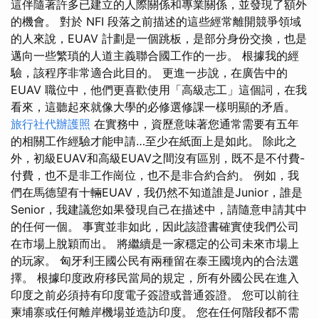
這伴隨著許多已建立的人際關係和專業關係，並發現了額外
的機會。 對於 NFI 段落之前描述的這些經常離開競爭領域
的人來說，EUAV 計劃是一個跳板，是部分身份交換，也是
邁向一些繁瑣的人道主義聯合國工作的一步。 根據我的經
驗，該程序非常適合此目的。 更進一步說，在廣告中的
EUAV 職位中，他們更喜歡使用「高級志工」這個詞，在我
看來，這聽起來就像大學的必修選修課一樣明顯的矛盾。
旅行社代辦護照
在實務中，資歷意味著您通常需要有五年
的相關工作經驗才能申請…至少在紙面上是如此。 除此之
外，初級EUAV和高級EUAV之間沒有區別，既不是不付費-
付費，也不是非工作崗位，也不是非合約合約。 例如，我
們在馬德望有十輛EUAV，我仍然不知道誰是Junior，誰是
Senior，我建議您如果發現自己在描述中，請隨意申請其中
的任何一個。 事實並非如此，因此該證書確實使我們公司
在市場上脫穎而出。 將繼續是一家穩定的公司未來市場上
的玩家。 匈牙利王國公民有兩種留在泰王國境內的合法選
擇。 根據印度政府移民當局的規定，所有外國公民在進入
印度之前必須持有印度電子簽證或普通簽證。 您可以前往
柬埔寨或任何離岸機場並造訪印度。 您在任何階段都不需