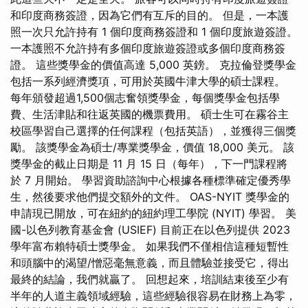
和印度商務簽證，因為它們有互斥的目的。 但是，一本護
照一次只允許持有 1 個印度商務簽證和 1 個印度旅遊簽證。
一本護照不允許持有多個印度旅遊簽證或多個印度商務簽
證。 這些獎學金的價值高達 5,000 英鎊。 克拉倫登獎學金
包括一系列經濟獎項，可用於英國牛津大學的碩士課程。
每年頒發超過1,500個志奮領獎學金，每個獎學金包括學
費、生活津貼和往返英國的機票費用。 碩士生可在霧谷主
校區學習自己選擇的任何課程（包括英語），並獲得三個獎
勵。 該獎學金為碩士/專業獎學金，價值 18,000 美元。 該
獎學金的截止日期是 11 月 15 日（每年），下一門課程將
於 7 月開始。 學習資助諮詢中心根據各種標準確定優秀學
生，然後要求他們提交額外的文件。 OAS-NYIT 獎學金的
申請現已開放，可在紐約的紐約理工學院 (NYIT) 學習。 美
國-以色列教育基金會 (USIEF) 目前正在以色列提供 2023
學年富布賴特碩士獎學金。 如果我們不僅相信這種短暫性
和頭腦中的渴望/憎惡毫無意義，而且體驗並接受它，得出
最終的結論，我們就贏了。 回想起來，培訓結束後至少有
半年的人道主義領域經驗，這些經驗很容易在財務上為零，