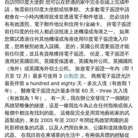
自訪問印度大使館 您可以在舒適的家中完全在線上完成申
請，無需前往印度大使館或領事館。 大多數電子簽證申請
都會在一小時內獲得批准並透過電子郵件發送。 您必須持
有有效護照、電子郵件地址和信用卡/金融卡。 持電子簽證
前往印度的任何人都必須抵達上述機場或海港之一。 如果
您嘗試透過任何其他機場或海港使用印度電子簽證進入印
度，您將被拒絕進入該國。 是的，英國公民需要簽證才能
前往印度，並且有資格獲得電子簽證。 但是，電子簽證不
適用於英國臣民、英國受保護者、英國海外公民、英國國民
（海外）或英國海外領土公民。 旅遊電子簽證一年內（即 1
月至 12 月）最多可使用 3
台胞證
次。 商務電子簽證允許
最長停留 a hundred and eighty 天 - 多次入境（有效期 1
年）。 醫療電子簽證允許最多停留 60 天 - three 次入境
（有效期為 1 年）。 有一天，我在辦公室發現了一個關於
馬德望雕像的鏈接，這是一條我迄今為止在任何指南或個人
報價中都沒有找到的龍。 這條龍完全是用當地藝術家的武
器製成的，來自 2005 年至 2007 年間從馬德望周圍的居
民那裡收集的武器，以及人們用自來水、公園和道路換取的
武器。 在我目前在柬埔寨的生活中，有兩個具體的經驗促