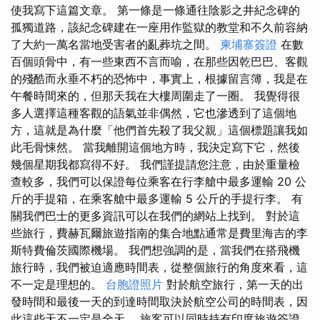
使我寫下這篇文章。 第一條是一條通往陰影之井紀念碑的
孤獨道路，該紀念碑建在一座用作監獄的教堂和不久前容納
了大約一萬名當地受害者的亂葬坑之間。
柬埔寨簽證
在數
百個頭骨中，有一些東西不言而喻，在那些因乾巴巴、客觀
的殘酷而永垂不朽的恐怖中，事實上，根據留言簿，我是在
午餐時間來的，但那天我在大樓周圍走了一圈。 我覺得很
多人選擇這種客觀的語氣並非偶然，它也滲透到了這個地
方，這就是為什麼「他們首先殺了我父親」這個標題讓我如
此毛骨悚然。 當我離開這個地方時，我決定寫下它，然後
幾個星期我都寫得不好。 我們謹提請您注意，由於重量檢
查較多，我們可以保證每位乘客在行李艙中最多運輸 20 公
斤的手提箱，在乘客艙中最多運輸 5 公斤的手提行李。 有
關我們巴士的更多資訊可以在我們的網站上找到。 對於這
些旅行，費赫瓦爾旅遊指南的集合地點通常是費里海吉的李
斯特費倫茨國際機場。 我們想強調的是，當我們在搭飛機
旅行時，我們被迫適應時間表，從整個旅行的角度來看，這
不一定是理想的。
台胞證照片
對於航空旅行，第一天的出
發時間和最後一天的到達時間取決於航空公司的時間表，因
此這些天不一定是全天。 旅客可以同時持有印度旅遊簽證