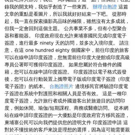
錄我的開支時，我似乎創造了一些東西。
辦理台胞證
這篇
文章的重點是看圖片，所以我就好好結束一下吧。 從那時
起，我一直在探索攝影高品味的極限，雖然沒有太多成就，
但我一定會回到這個主題。 公共事業不多，但有小型聚合
器和蓄能器。 印度政府現在允許柬埔寨國民完成印度電子
簽證，進行最多 ninety 天的訪問，並多次入境印度。 請注
意，在這 one hundred eighty 個國家中，前往印度的旅客
可以在線申請印度簽證，您無需前往印度大使館或印度高級
專員公署即可獲得印度簽證。 如果您屬於符合條件的國
籍，您可以在線申請印度簽證。 印度簽證以電子格式簽發
後，您可以在行動裝置上攜帶電子版或印度電子簽證（印度
電子簽證）的紙本。
台胞證照片
邊境移民官將驗證印度電
子簽證在系統中對護照和相關人員是否有效。 這是一種印
度電子簽證，允許旅行者或外國遊客出於旅遊目的訪問印
度，例如休閒、瑜伽/短期課程、商務或醫療訪問。 從本網
站在線申請印度簽證的一大優點是印度政府官方移民簽證，
柬埔寨公民可以向我們提供您的證明文件 印度簽證申請 這
對於不懂技術的客戶來說是理想的選擇，因為這可能需要親