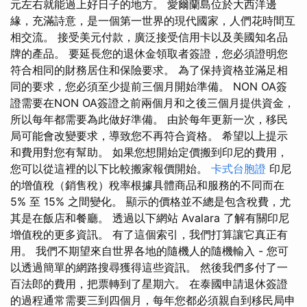
元左右就能過上好日子的地方。 愛爾蘭島位於大西洋邊
緣，充滿詩意，是一個第一世界的現代國家，人們花時間互
相交流。 接受美元付款，廣泛接受信用卡以及美國知名品
牌的產品。 要延長您的退休金領取者簽證，您必須證明您
符合相同的財務居住和保險要求。 為了保持資格並滿足相
同的要求，您必須至少提前三個月開始準備。 NON OA簽
證需要在NON OA簽證之前兩個月和之後三個月提供資金，
所以每年都需要為此做好準備。 由於每年更新一次，移民
局可能會改變要求，導致您不再符合資格。 希望以上提示
和費用對您有幫助。 如果您想開始定價搬到印尼的費用，
您可以從這裡的以下比較搬家報價開始。
卡式台胞證
印尼
的增值稅（銷售稅）稅率根據具體商品和服務的不同而在
5% 至 15% 之間變化。 顯示的價格並不總是包含稅費，尤
其是在飯店和餐廳。 透過以下網站 Avalara 了解有關印尼
增值稅的更多資訊。 有了這個索引，我們打算讓它真正有
用。 我們不期望來自世界各地的隨機人的隨機輸入 - 您可
以透過簡單的網路搜尋獲得這些資訊。 然後我們多付了一
百法郎的費用，把票轉到了星期六。 在泰國申請退休簽證
的過程通常需要三到四個月，每年您都必須親自到移民局申