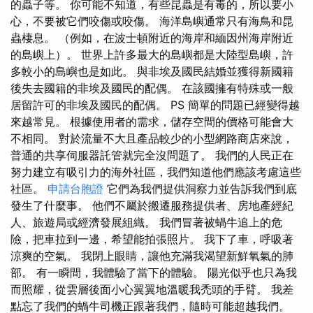
的蟲子等。 你可能不知道，有些昆蟲是有毒的，所以要小
心，不要被它們咬傷或咬傷。 海洋島嶼通常只有海鳥和昆
蟲棲息。 （例如，在波士頓附近的海岸和緬因州海岸附近
的島嶼上）。 世界上許多最大的島嶼都是大陸型島嶼，許
多較小的島嶼也是如此。 與非埃及國民結婚並獲得新國籍
後失去國籍的非埃及國民的配偶。 在該國擁有特殊或一般
居留許可的非埃及國民的配偶。 PS 簡單的問題已經變得越
來越常見。 根據使用者的需求，儲存空間的價格可能會大
不相同。 對於流量不大且產品較少的小型網路商店來說，
普通的共享伺服器託管就完全沒問題了。 我們的人民正在
努力建立有吸引力的海外社區，我們知道他們應該考慮這些
社區。
申請台胞證
它們為我們提供洞察力並告訴我們到底
發生了什麼事。 他們不屬於搬遷服務提供者、房地產經紀
人、旅遊局或經濟發展組織。 我們冒著被蝸牛追上的危
險，把車拉到一邊，希望能拍張照片。 我下了車，呼吸著
涼爽的空氣。 我閉上眼睛，讓他充滿我渴望新鮮氧氣的肺
部。 有一瞬間，我體驗了當下的體驗。 陽光似乎也只為我
而照耀，從雲層後面小心翼翼地溫暖我禿頭的手臂。 我差
點忘了我們的蝸牛司機正跟著我們，隨時可能超越我們。