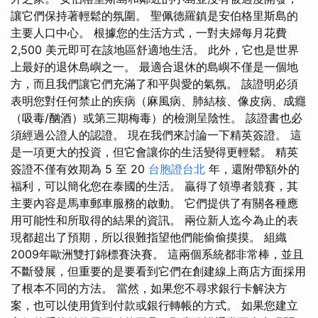
讓它們保持著輕鬆的氛圍。 聖佩德羅鎮是安伯格里斯島的
主要人口中心。 根據您的生活方式，一對夫婦每月花費
2,500 美元即可在該地區舒適地生活。 此外，它也是世界
上最好的退休島嶼之一。 最適合退休的島嶼不僅是一個地
方，而且我們讓它們充滿了和平與愛的氣氛。 該證明必須
表明您對任何禁止的疾病（麻風病、肺結核、像皮病、成癮
（吸毒/酗酒）或第三期梅毒）的檢測呈陰性。 該證書也必
須經過公證人的認證。 現在我們來討論一下精英簽證。 這
是一項更大的投資，但它會讓你的生活變得更輕鬆。 精英
簽證不僅有效期為 5 至 20
台胞證台北
年，還附帶額外的
福利，可以簡化您在泰國的生活。 贏得了領導者競賽，其
主要內容是馬車郵車服務的啟動。 它們提供了有關各種應
用可能性和所取得的結果的資訊。 兩位新人迄今為止的表
現都超出了預期，所以很難指望他們能偷偷摸摸。 組織
2009年歐洲雙打錦標賽決賽。 這兩個系統都非常棒，並且
不斷發展，但重要的是要看到它們在創建線上商店方面採用
了根本不同的方法。 當然，如果您不尋求銀行卡解決方
案，也可以使用貨到付款或銀行轉帳的方式。 如果您建立