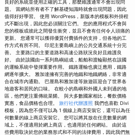
良好的系統並使用正確的工具，那麼維護通常不會出現問
題。 當網站所有者不了解基礎知識時就會出現問題，因此
值得好好學習。 使用 WordPress，新版本的模板和外掛程
式不斷出現，因此您必須關注它們。 您的應用程式不會與
您的模板或彼此之間發生衝突，並且不會有任何令人頭痛的
更新。 您通常可以獲得優質付費插件的支持，但各地的工
作方式有所不同。 印尼主要島嶼上的公共交通系統十分完
善。 主要路口的主要道路和高速公路狀況良好且維護良
好。 由於該國由一系列島嶼組成，船舶和渡輪顯然在該國
的運輸系統中發揮重要作用。 鐵路運輸也廣泛應用，鐵路
網逐年擴大。 雅加達擁有完善的地鐵和地鐵網絡，非常適
合在城市內通勤。 巴厘島和雅加達等旅遊區迎合了世界各
地遊客和居民的口味。 在較小的島嶼和外國人未到過的地
區，他們更注重傳統菜餚。 與大多數國家相比，餐飲價格
實惠，食品價格也合理。
旅行社代辦護照
我們也喜歡 Divi
模板，因為您不僅可以為 1 個線上商店安裝它，還可以為任
何數量的線上商店安裝它。 您可以將其放在任意數量的網
域上，不僅適用於網上商店，也適用於任何網站。 由於這
些費用取決於您的業務形式和不同的法律費用，因此我們無