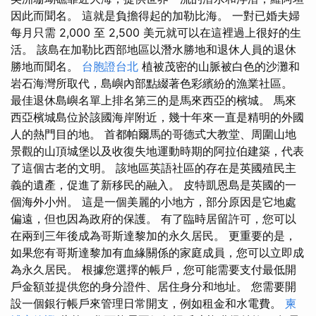
因此而聞名。 這就是負擔得起的加勒比海。 一對已婚夫婦
每月只需 2,000 至 2,500 美元就可以在這裡過上很好的生
活。 該島在加勒比西部地區以潛水勝地和退休人員的退休
勝地而聞名。
台胞證台北
植被茂密的山脈被白色的沙灘和
岩石海灣所取代，島嶼內部點綴著色彩繽紛的漁業社區。
最佳退休島嶼名單上排名第三的是馬來西亞的檳城。 馬來
西亞檳城島位於該國海岸附近，幾十年來一直是精明的外國
人的熱門目的地。 首都帕爾馬的哥德式大教堂、周圍山地
景觀的山頂城堡以及收復失地運動時期的阿拉伯建築，代表
了這個古老的文明。 該地區英語社區的存在是英國殖民主
義的遺產，促進了新移民的融入。 皮特凱恩島是英國的一
個海外小州。 這是一個美麗的小地方，部分原因是它地處
偏遠，但也因為政府的保護。 有了臨時居留許可，您可以
在兩到三年後成為哥斯達黎加的永久居民。 更重要的是，
如果您有哥斯達黎加有血緣關係的家庭成員，您可以立即成
為永久居民。 根據您選擇的帳戶，您可能需要支付最低開
戶金額並提供您的身分證件、居住身分和地址。 您需要開
設一個銀行帳戶來管理日常開支，例如租金和水電費。
柬