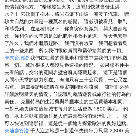
集情報的地方。 “希臘發生火災，這裡很快就會發生洪
水？！ 它砍倒了樹木，將岩石滾下山坡，淹沒了汽車。 體
驗大自然的力量是一種莫名的感覺。 這必須被看見、聽到
和感受到。 在這種情況下，你會突然意識到，與大自然相
比，你和你的大問題是如此脆弱和微不足道。 等天色安靜
了許久，我們才繼續趕路。 我們沒有放棄，我們想看看島
上的一些東西，所以我們很欣賞雨和霧帶給我們的一切。
卡式台胞證
我們在狂暴的暴風雨和雷聲中盡我們所能地觀
察一切。 或許很多人都沒見過這樣的情況。 如果您不伸手
去看的話，突出的寬闊岩壁會將其隱藏起來。 這正是這個
人間小天堂的魅力所在。 海灘只有三十公尺長，一公尺左
右寬。 還需要證明您將在專案期間留在該國。 該計劃必須
詳細說明當天的情況，並認識到邀請遊客或旅行社的行為的
責任。 克里特島的生活費與希臘本土的生活費基本相同。
一對已婚夫婦在這座城市每月的生活費為 1,800 美元。 釣
魚、水上運動和賞鯨只是人們最喜歡的消遣活動之一。 您
可以快速到達那裡，這是從一個地方探索歐洲的良好起點。
柬埔寨簽證
千人迎之地是一對退休夫婦每月只需 2,800 美