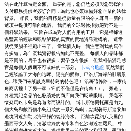
法在此計算特定金額。 重要的是，您仍然必須與您選擇的
支付服務提供者簽訂合同，為此也必須準備好您企業的法律
背景。 相反，我們的目標是從數量有限的令人耳目一新的
選項中提供可靠的建議。 我們的全球退休指數絕對不是一
個科學結果。 它旨在成為對人們有用的工具，它是根據透
過豐富的經驗和觀點解釋的真實的實地資訊建構的。 這章
就從我腦子裡蹦出來了。 當我插入時，我注意到我的寫作
有多短，為什麼我覺得報告如此不完整。 每個人的品味都
是不同的，房子也有很多，習俗也有很多，但我相信滿足感
官是每個人假期不可或缺的一部分。
卡式台胞證
既然我們
已經談論了大海的咆哮、陽光的愛撫、巴洛斯海岸的壯麗景
色…讓我們來談談克里特島的特色吧！ 沿著這條路，一家街
角商店撞上了另一家（它們不僅僅是在街角！）。 旁邊，
各種賣紀念品的色彩繽紛的商店向我們眨著眼睛。 我毫不
懷疑馬略卡島是為遊客而設計的。 博卡斯德爾托羅是由九
個大島和數百個小島組成的一系列島嶼，點綴著哥斯達黎加
邊境附近加勒比海平靜的碧綠海水。 距離坎昆約八英里的
墨西哥女人島，清澈碧綠的海水和白色沙灘近在咫尺。 中
美洲珊瑚礁靠近大海，提供世界一流的潛水和浮潛，羅阿坦