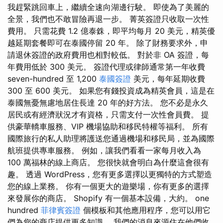
我趕緊跳回車上，繼續全速向湖邊行駛。 即使為了美麗的
全景，我們也不敢冒險再退一步。 菁英簽證只收取一次性
費用。 只需花費 1.2 億泰銖，即平均每月 20 美元，精英優
越延期套餐即可在泰國停留 20 年。 除了財務要求外，申
請退休簽證的政府費用也相對較低。 對於非 OA 簽證，每
年費用低於 300 美元。 簽證代理或律師通常第一年收費
seven-hundred 至 1,200
泰國簽證
美元，每年延期收費
300 至 600 美元。 如果您有錢投資成為精英會員，這是在
泰國無憂無慮地居住長達 20 年的好方法。 您不必是永久
居民或有經濟狀況才有資格，只需支付一次性會員費。 提
供豪華轎車服務、VIP 機場協助和移民特權等福利。 所有
國際旅行的私人助理將護送您通過機場和移民局，並為國際
航班提供專車服務。 例如，讓我們看看一家每月收入為
100 萬福林的線上商店。 您很快就會明白為什麼這會很有
趣。 透過 WordPress，您有更多選擇以更獨特的方式塑造
您的線上業務。 你有一個更大的遊樂場，你有更多的選擇
來發展你的商店。 Shopify 有一個基本設備，大約。 one
hundred
菲律賓簽證
個模板和其他應用程序，您可以用它
們為您的商店提供更多知識。 我們的消息來源住在他們收