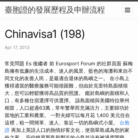
臺胞證的發展歷程及申辦流程
Chinavisa1 (198)
Apr 17, 2013
常見問題 Es 後繼者 前 Eurosport Forum 的社群頁面 蘇梅
島擁有低廉的生活成本、迷人的風景、藍色的海灘和來自不
同文化的友善人民，是最適合退休的島嶼之一。 在小島上
獲得適當的醫療服務可能很困難，但由於克里特島面積很
大，您可以輕鬆獲得高品質的照護。 鑑於島嶼的面積和人
口，有多種住宿選擇可供選擇。 該島面積與美國特拉華州
相當，人口超過63萬，常年繁華而充滿活力，主要歸功於
當地的工業和農業。 一對夫婦可以每月花 1,400 美元住在
這裡，租一間簡單、迷人、靠近一切的島嶼式小屋。
台胞
證
再加上英語人口的熱情好客文化，使翡翠島成為您的家
外之家。 安伯格里斯島和鄰近的小島並沒有被過度開發，