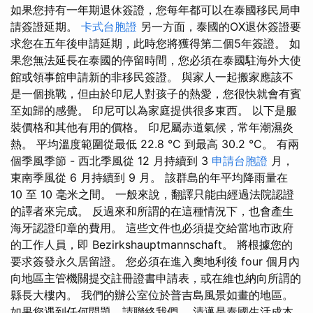
如果您持有一年期退休簽證，您每年都可以在泰國移民局申
請簽證延期。
卡式台胞證
另一方面，泰國的OX退休簽證要
求您在五年後申請延期，此時您將獲得第二個5年簽證。 如
果您無法延長在泰國的停留時間，您必須在泰國駐海外大使
館或領事館申請新的非移民簽證。 與家人一起搬家應該不
是一個挑戰，但由於印尼人對孩子的熱愛，您很快就會有賓
至如歸的感覺。 印尼可以為家庭提供很多東西。 以下是服
裝價格和其他有用的價格。 印尼屬赤道氣候，常年潮濕炎
熱。 平均溫度範圍從最低 22.8 °C 到最高 30.2 °C。 有兩
個季風季節 - 西北季風從 12 月持續到 3
申請台胞證
月，
東南季風從 6 月持續到 9 月。 該群島的年平均降雨量在
10 至 10 毫米之間。 一般來說，翻譯只能由經過法院認證
的譯者來完成。 反過來和所謂的在這種情況下，也會產生
海牙認證印章的費用。 這些文件也必須提交給當地市政府
的工作人員，即 Bezirkshauptmannschaft。 將根據您的
要求簽發永久居留證。 您必須在進入奧地利後 four 個月內
向地區主管機關提交註冊證書申請表，或在維也納向所謂的
縣長大樓內。 我們的辦公室位於普吉島風景如畫的地區。
如果您遇到任何問題，請聯絡我們。 清邁是泰國生活成本