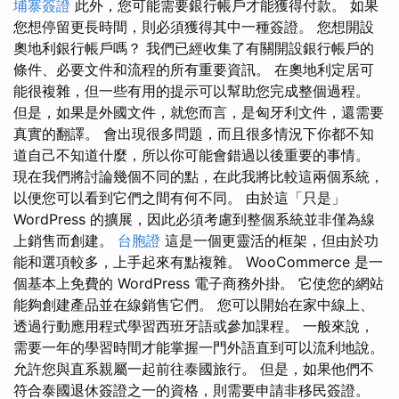
埔寨簽證
此外，您可能需要銀行帳戶才能獲得付款。 如果
您想停留更長時間，則必須獲得其中一種簽證。 您想開設
奧地利銀行帳戶嗎？ 我們已經收集了有關開設銀行帳戶的
條件、必要文件和流程的所有重要資訊。 在奧地利定居可
能很複雜，但一些有用的提示可以幫助您完成整個過程。
但是，如果是外國文件，就您而言，是匈牙利文件，還需要
真實的翻譯。 會出現很多問題，而且很多情況下你都不知
道自己不知道什麼，所以你可能會錯過以後重要的事情。
現在我們將討論幾個不同的點，在此我將比較這兩個系統，
以便您可以看到它們之間有何不同。 由於這「只是」
WordPress 的擴展，因此必須考慮到整個系統並非僅為線
上銷售而創建。
台胞證
這是一個更靈活的框架，但由於功
能和選項較多，上手起來有點複雜。 WooCommerce 是一
個基本上免費的 WordPress 電子商務外掛。 它使您的網站
能夠創建產品並在線銷售它們。 您可以開始在家中線上、
透過行動應用程式學習西班牙語或參加課程。 一般來說，
需要一年的學習時間才能掌握一門外語直到可以流利地說。
允許您與直系親屬一起前往泰國旅行。 但是，如果他們不
符合泰國退休簽證之一的資格，則需要申請非移民簽證。