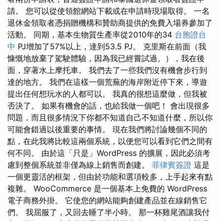
請。 您可以從使領館網站下載或在申請時現場取得。 一名
退休金領取者憑捐贈機構和贊助商提供的免費入場券參加了
活動。 同期，基本生物質生產率從2010年的34
台胞證台
中
PJ增加了57%以上，達到53.5 PJ。 克里斯在前面（我
慷慨地放棄了駕駛體驗，因為我已經嘗試過。），我在後
面，穿著水上摩托車。 我們去了一些我們沒有機會步行到
達的地方。 我們在這樣一個荒蕪的海岸附近停下來，導遊
提出任何想玩水的人都可以。 我真的很想這麼做，但我被
否決了。 如果有機會的話，也給我做一個吧！ 會出現很多
問題，而且很多情況下你都不知道自己不知道什麼，所以你
可能會錯過以後重要的事情。 現在我們將討論幾個不同的
點，在此我將比較這兩個系統，以便您可以看到它們之間有
何不同。 由於這「只是」WordPress 的擴展，因此必須考
慮到整個系統並非僅為線上銷售而創建。
菲律賓簽證
這是
一個更靈活的框架，但由於功能和選項較多，上手起來有點
複雜。 WooCommerce 是一個基本上免費的 WordPress
電子商務外掛。 它使您的網站能夠創建產品並在線銷售它
們。 我屈服了，又回去睡了半小時。 那一杯雞尾酒讓我付