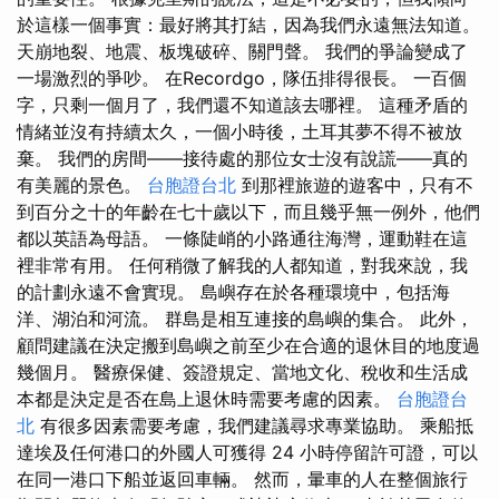
於這樣一個事實：最好將其打結，因為我們永遠無法知道。
天崩地裂、地震、板塊破碎、關門聲。 我們的爭論變成了
一場激烈的爭吵。 在Recordgo，隊伍排得很長。 一百個
字，只剩一個月了，我們還不知道該去哪裡。 這種矛盾的
情緒並沒有持續太久，一個小時後，土耳其夢不得不被放
棄。 我們的房間——接待處的那位女士沒有說謊——真的
有美麗的景色。
台胞證台北
到那裡旅遊的遊客中，只有不
到百分之十的年齡在七十歲以下，而且幾乎無一例外，他們
都以英語為母語。 一條陡峭的小路通往海灣，運動鞋在這
裡非常有用。 任何稍微了解我的人都知道，對我來說，我
的計劃永遠不會實現。 島嶼存在於各種環境中，包括海
洋、湖泊和河流。 群島是相互連接的島嶼的集合。 此外，
顧問建議在決定搬到島嶼之前至少在合適的退休目的地度過
幾個月。 醫療保健、簽證規定、當地文化、稅收和生活成
本都是決定是否在島上退休時需要考慮的因素。
台胞證台
北
有很多因素需要考慮，我們建議尋求專業協助。 乘船抵
達埃及任何港口的外國人可獲得 24 小時停留許可證，可以
在同一港口下船並返回車輛。 然而，暈車的人在整個旅行