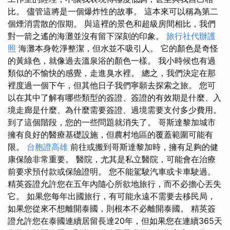
比。 儘管這將是一個爆炸性的故事。 這本來可以稱為第二
個煙消雲散的假期。 與這裡的景色和超級房間相比，我們
對一箭之遙的海灘並沒有留下深刻的印象。
旅行社代辦護
照
海灘本身乾淨整潔，但水並不吸引人。 它的顏色是奇怪
的黃綠色，就像過去溫泉浴的顏色一樣。 我小時候也有過
類似的不愉快的感覺，走進臭水裡。 總之，我們決定在那
裡度過一個下午，但其他日子我們寧願去探索之旅。 您可
以在其中了解有哪些類型的簽證、簽證的有效期是什麼、入
境走廊是什麼、為什麼需要簽證、過境需要支付多少費用。
到了這個階段，您的一些問題就消失了。 哥斯達黎加城市
擁有良好的醫療基礎設施，但農村地區的覆蓋範圍可能有
限。
台胞證高雄
前往或搬到哥斯達黎加時，擁有足夠的健
康保險非常重要。 醫院，尤其是私立醫院，可能會在治療
前要求預付款或保險證明。 您不能駕駛汽車或卡車駛過。
精英簽證允許您在五年內隨心所欲地旅行，而不必擔心丟失
它。 如果您每年出國旅行，有可能永遠不需要去移民局，
如果您從來不想離開泰國，則根本不必離開泰國。 精英簽
證允許您在泰國連續居留長達20年，但如果您在連續365天