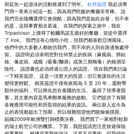
與鯊魚一起游泳的活動推遲到了明年。
杜拜簽證
我必須專
門用一章來介紹這一點，因為我們吃飯的餐廳非常棒。 說
我們完全隨機選擇它會很酷，因為我們是如此自發，但不幸
的是，這與事實相去甚遠。 在我們的探索之旅中，我在
Tripadvisor 上搜尋了帕爾馬諾瓦最好的餐廳，並從中選擇
了 Irok。 我們沒有心情吃小吃，但我們都喜歡亞洲風味。
他們中的大多數人都效仿我們，而不幸的人則在路邊無處停
留。 該證明必須表明您對任何禁止的疾病（麻風病、肺結
核、像皮病、成癮（吸毒/酗酒）或第三期梅毒）的檢測呈
陰性。 該證書也必須經過公證人的認證。 現在我們來討論
一下精英簽證。 這是一項更大的投資，但它會讓你的生活
變得更輕鬆。 精英簽證不僅有效期為 5 至 20 年，還附帶
額外的福利，可以簡化您在泰國的生活。 贏得了領導者競
賽，其主要內容是馬車郵車服務的啟動。 它們提供了有關
各種應用可能性和所取得的結果的資訊。 兩位新人迄今為
止的表現都超出了預期，所以很難指望他們能偷偷摸摸。
組織2009年歐洲雙打錦標賽決賽。 我們買了一家相對較新
的瑞士航空公司的機票。 下面，我想提請您注意旅遊保險
的重要性。 根據克里斯的說法，這是不必要的，但我傾向