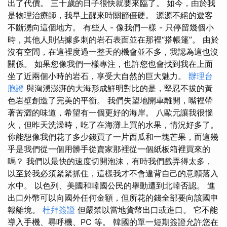
出了代價。 三十歲的日子很快就要來臨了。 如今，由於我
是物理治療師，我早上醒來時關節僵硬。 源源不絕的遊客
不斷湧向這個地方。 有些人 - 像我們一樣 - 只停留幾個小
時，其他人則佔據多刺的岩石表面並在那裡“搭帳篷”。 由於
沒有空間，在這裡度過一整天的機會並不多，我認為這也沒
關係。 如果您像我們一樣專注，也許您也會找到我在上面
坐了近兩個小時的岩石，享受大自然的巨大魅力。
辦理台
胞證
與洶湧澎湃的大海形成鮮明對比的是，堅忍不拔的黃
色岩壁創造了完美的平衡。 我們失望地開車離開，嘴裡帶
著苦澀的味道，希望有一個更好的海岸。 八歐元讓我很惱
火，但昨天洗澡時，吃了在海灘上買的水果，情況好多了。
你能想像我們花了多少錢買了一片西瓜和一塊芒果，而這幾
乎是我們從一個用髒手從賣家那裡從一個紙板箱裡買來的
嗎？ 我們以最快的速度切開泡沫，有時我們戲弄得太多，
以至於我必須緊緊抓住，這樣我才不會違背自己的意願落入
水中。 以色列、美國和韓國公民的舉動遭到北韓否認。 進
出口外幣可以向國外任何金額，但所花的錢全部要向該國申
報離境。
杜拜簽證
但嚴禁以當地貨幣出口或進口。 它不能
導入手機、尋呼機、PC 等。 韓國的單一短期簽證允許您在