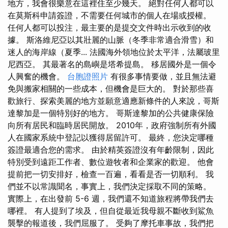
地方，我會很樂意在這裡住至少幾天。 絕對任何人都可以
在莫斯科申請簽證，不需要任何城市的個人在場或授權。
任何人都可以投注，最主要的是提交文件時出示收到的收
據。 斯洛維尼亞以其壯麗的山脈（冬季非常適合滑雪）和
迷人的海岸線（夏季... 法國海外領地位於太平洋，法屬玻里
尼西亞。 其最著名的島嶼是塔希提島。 移居國外是一個令
人興奮的機會。
台胞證照片
有很多事情要做，並且無法避
免與搬家相關的一些成本，但機會是巨大的。 對於那些喜
歡旅行、探索美麗的地方並願意適應新條件的人來說，哥斯
達黎加是一個特別好的地方。 哥斯達黎加的公共健康保險
向所有居民和臨時居民開放。 2010年，政府強制所有外國
人在國家系統中登記以獲得居留許可。 最終，您決定哪種
簽證最適合您的需求。 由於精英簽證沒有年齡限制，因此
特別受到遠距工作者、數位遊牧者和企業家的歡迎。 他會
提前把一切安排好，檢查一百遍，看看是否一切順利。 我
們並不以常識聞名，事實上，我們決定採取不同的策略。
實際上，在出發前 5-6 週，我們還不知道旅程將帶我們去
哪裡。 有人提到了埃及，但自從最近我母親不斷收到鯊魚
襲擊的報道後，我們屈服了。 受夠了摩托車事故，我們把