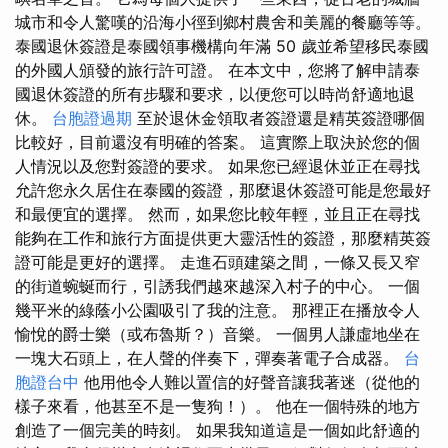
城市和令人驚嘆的沿海小徑到鄉村農舍和美麗的餐廳等等。
泰國退休簽證是泰國領事機構向年滿 50 歲並希望移民泰國
的外國人頒發的旅行許可證。 在本文中，您將了解申請泰
國退休簽證的所有步驟和要求，以便您可以時尚舒適地退
休。
台胞證過期
至於退休金領取者簽證還是精英簽證哪個
比較好，目前還沒有明確的答案。 這實際上取決於您的個
人情況以及您對簽證的要求。 如果您已經退休並正在尋找
允許您永久居住在泰國的簽證，那麼退休簽證可能是您最好
和最便宜的選擇。 然而，如果您比較年輕，並且正在尋找
能夠在工作和旅行方面提供更大靈活性的簽證，那麼精英簽
證可能是更好的選擇。 走進石頭建築之間，一條又長又窄
的街道蜿蜒而行，引誘我們越來越深入村子的中心。 一個
幾平米的綠蔭小公園吸引了我的注意。 那裡正在播放令人
愉悅的爵士樂（或布魯斯？）音樂。 一個男人謙虛地坐在
一塊大石頭上，在人聲的伴奏下，彈奏著電子合成器。
台
胞證台中
他用他令人難以置信的好聲音讓我著迷（從他的
樣子來看，他甚至不是一隻狗！）。 他在一個特殊的地方
創造了一個完美的時刻。 如果我知道這是一個如此舒適的