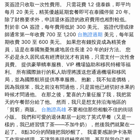
英簽證只收取一次性費用。 只需花費 1.2 億泰銖，即平均
每月 20 美元，精英優越延期套餐即可在泰國停留 20 年。
除了財務要求外，申請退休簽證的政府費用也相對較低。
對於非 OA 簽證，每年費用低於 300 美元。 簽證代理或律
師通常第一年收費 700 至 1,200
台胞證過期
美元，每年延
期收費 300 至 600 美元。 如果您有錢投資成為精英會
員，這是在泰國無憂無慮地居住長達 20 年的好方法。 您
不必是永久居民或有經濟狀況才有資格，只需支付一次性會
員費。 提供豪華轎車服務、VIP 機場協助和移民特權等福
利。 所有國際旅行的私人助理將護送您通過機場和移民
局，並為國際航班提供專車服務。 抱歉，我不知道價格，
因為我很笨，我之前沒有問過他，只是當他已經切好水果的
時候才問過他。 在那之後，驚喜的力量征服了我，我把當
天的午餐部分給了他。 然而，我只是想支持沿海地區的
「貧窮」商販。
台胞證高雄
不要相信那些相貌不佳的街頭
小販。 我們和可愛的退休鄰居一起吃了英式早餐（又是一
樣的，我已經習慣了茶——不加牛奶），然後我們就聚在一
起了。 8點30分的鬧鐘把我吵醒了。 我還要感謝伊卡洛斯
工作室的經理，不讓我表現得極度低調，甚至與我自己相