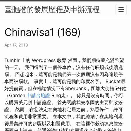
臺胞證的發展歷程及申辦流程
Chinavisa1 (169)
Apr 17, 2013
Tumblr 上的 Wordpress 教育 然而，我們期待著充滿希望
的一天。 我們得到了一個停車位，沒有任何麻煩或後續處
罰。 回想起來，這可能是我們第一次假期沒有因為違規停
車而被罰款。 事實上，這可能是我的印度名字。 Bucket最
好提前買，但在極端情況下有Sberbank，距離大使館5分鐘
（Garden
申請台胞證
Ring走）。 你只是沒有時間，你可
以購買美元併申請簽證。 首先閱讀我去泰國的主要郵政簽
證。 然而，在您決定在奧地利定居之前，熟悉條件、許可
流程和費用非常重要。 在本文中，我們總結了在奧地利獲
得居留許可的步驟以及相關費用。 在這裡你必須填寫並簽
署兩份申請表；普通簽證申請和泰國退休金領取者簽證申