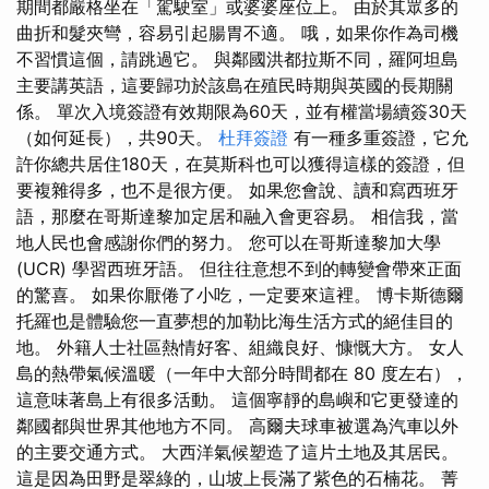
期間都嚴格坐在「駕駛室」或婆婆座位上。 由於其眾多的
曲折和髮夾彎，容易引起腸胃不適。 哦，如果你作為司機
不習慣這個，請跳過它。 與鄰國洪都拉斯不同，羅阿坦島
主要講英語，這要歸功於該島在殖民時期與英國的長期關
係。 單次入境簽證有效期限為60天，並有權當場續簽30天
（如何延長），共90天。
杜拜簽證
有一種多重簽證，它允
許你總共居住180天，在莫斯科也可以獲得這樣的簽證，但
要複雜得多，也不是很方便。 如果您會說、讀和寫西班牙
語，那麼在哥斯達黎加定居和融入會更容易。 相信我，當
地人民也會感謝你們的努力。 您可以在哥斯達黎加大學
(UCR) 學習西班牙語。 但往往意想不到的轉變會帶來正面
的驚喜。 如果你厭倦了小吃，一定要來這裡。 博卡斯德爾
托羅也是體驗您一直夢想的加勒比海生活方式的絕佳目的
地。 外籍人士社區熱情好客、組織良好、慷慨大方。 女人
島的熱帶氣候溫暖（一年中大部分時間都在 80 度左右），
這意味著島上有很多活動。 這個寧靜的島嶼和它更發達的
鄰國都與世界其他地方不同。 高爾夫球車被選為汽車以外
的主要交通方式。 大西洋氣候塑造了這片土地及其居民。
這是因為田野是翠綠的，山坡上長滿了紫色的石楠花。 菁