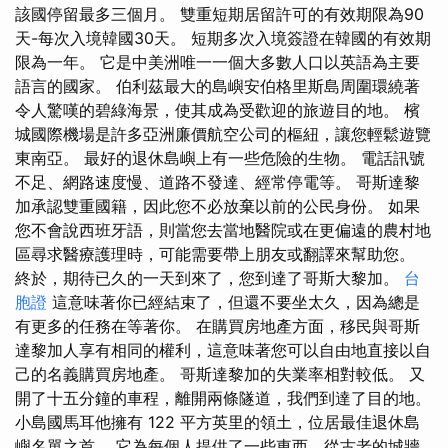
該國停留最多三個月。 雙重短期居留許可的有效期限為90
天-每次入境韓國30天。 短期多次入境簽證在韓國的有效期
限為一年。 它是中美洲唯一一個大多數人口以英語為主要
語言的國家。 伯利茲最大的島嶼安伯格里斯島周圍環繞著
令人驚嘆的碧綠海景，使其成為受歡迎的旅遊目的地。 檳
城國際機場是許多亞洲廉價航空公司的樞紐，讓您輕鬆遊覽
東南亞。 最好的退休島嶼上有一些危險的生物。 電話訊號
不足、網路速度慢、道路不發達、經常停電等。 哥斯達黎
加承認雙重國籍，因此您不必放棄以前的公民身份。 如果
您不會說西班牙語，則當您去當地醫院或在更偏遠的農村地
區尋求醫療護理時，可能需要帶上朋友或翻譯來幫助您。
終於，期待已久的一天到來了，您到達了哥斯大黎加。
台
胞證
這意味著你已經結束了，但還不要坐太久，因為總是
有更多的任務在等著你。 在購買房地產方面，移民與哥斯
達黎加人享有相同的權利，這意味著您可以自由地直接以自
己的名義購買房地產。 哥斯達黎加的失業率相對較低。 又
開了十五分鐘的車程，離開兩條隧道，我們到達了目的地。
小島國馬耳他擁有 122 平方英里的領土，位居最佳退休島
嶼名單之首。 它為每個人提供了一些東西，從古老的城牆