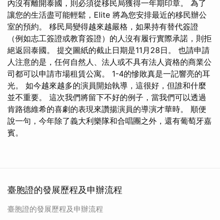
內沒有離開泰國，則必須從移民局獲得一年期印章。 為了
讓您的生活盡可能輕鬆，Elite 將為您安排最近的移民辦公
室的預約。 移民局變得越來越嚴格，如果持有替代簽證
（例如志工簽證或教育簽證）的人沒有履行實際承諾，則拒
絕返回泰國。 提交圖紙的截止日期是11月28日。 也請申請
人注意的是，任何自然人、法人或不具有法人資格的商業公
司都可以申請市場租賃公寓。 1-4的慘敗真是一記響亮的耳
光。 如今越來越多的演員開始執導，這很好，但誰和什麼
並不重要。 這次我們將留下不好的例子，當我們可以透過
肯路德維希的喜劇的表現來讚揚演員的導演才華時。 順便
說一句，今年除了義大利樂隊和合唱團之外，還有葡萄牙嘉
賓。
臺胞證的發展歷程及申辦流程
臺胞證的發展歷程及申辦流程