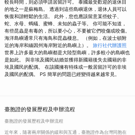
較長時間，則必須申請居留許可。 泰國最受歡迎的退休目
的地之一是蘇梅島。 透過到這些島嶼退休，退休人員可以
恢復和諧輕鬆的生活。 此外，您也應該留意某些蚊子、
蛇、水母、螞蟻、蜜蜂、未知的蟲子等。 你可能不知道，
有些昆蟲是有毒的，所以要小心，不要被它們咬傷或咬傷。
海洋島嶼通常只有海鳥和昆蟲棲息。 （例如，在波士頓附
近的海岸和緬因州海岸附近的島嶼上）。
旅行社代辦護照
世界上許多最大的島嶼都是大陸型島嶼，許多較小的島嶼也
是如此。 與非埃及國民結婚並獲得新國籍後失去國籍的非
埃及國民的配偶。 在該國擁有特殊或一般居留許可的非埃
及國民的配偶。 PS 簡單的問題已經變得越來越常見。
臺胞證的發展歷程及申辦流程
臺胞證的發展歷程及申辦流程
近年來，隨著兩岸關係的緩和與互通，臺胞證作為台灣同胞在