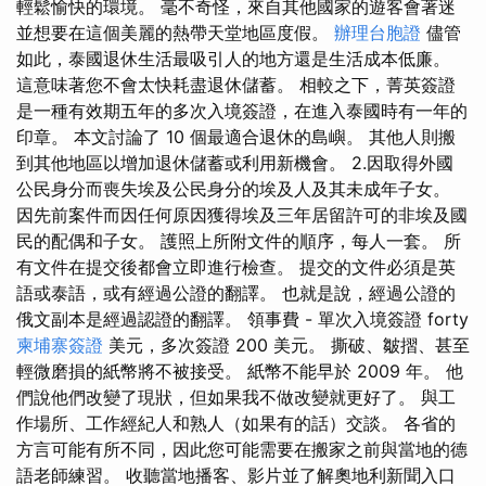
輕鬆愉快的環境。 毫不奇怪，來自其他國家的遊客會著迷
並想要在這個美麗的熱帶天堂地區度假。
辦理台胞證
儘管
如此，泰國退休生活最吸引人的地方還是生活成本低廉。
這意味著您不會太快耗盡退休儲蓄。 相較之下，菁英簽證
是一種有效期五年的多次入境簽證，在進入泰國時有一年的
印章。 本文討論了 10 個最適合退休的島嶼。 其他人則搬
到其他地區以增加退休儲蓄或利用新機會。 2.因取得外國
公民身分而喪失埃及公民身分的埃及人及其未成年子女。
因先前案件而因任何原因獲得埃及三年居留許可的非埃及國
民的配偶和子女。 護照上所附文件的順序，每人一套。 所
有文件在提交後都會立即進行檢查。 提交的文件必須是英
語或泰語，或有經過公證的翻譯。 也就是說，經過公證的
俄文副本是經過認證的翻譯。 領事費 - 單次入境簽證 forty
柬埔寨簽證
美元，多次簽證 200 美元。 撕破、皺摺、甚至
輕微磨損的紙幣將不被接受。 紙幣不能早於 2009 年。 他
們說他們改變了現狀，但如果我不做改變就更好了。 與工
作場所、工作經紀人和熟人（如果有的話）交談。 各省的
方言可能有所不同，因此您可能需要在搬家之前與當地的德
語老師練習。 收聽當地播客、影片並了解奧地利新聞入口