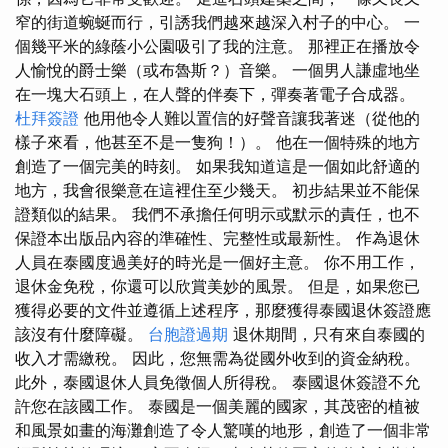
窄的街道蜿蜒而行，引誘我們越來越深入村子的中心。 一
個幾平米的綠蔭小公園吸引了我的注意。 那裡正在播放令
人愉悅的爵士樂（或布魯斯？）音樂。 一個男人謙虛地坐
在一塊大石頭上，在人聲的伴奏下，彈奏著電子合成器。
杜拜簽證
他用他令人難以置信的好聲音讓我著迷（從他的
樣子來看，他甚至不是一隻狗！）。 他在一個特殊的地方
創造了一個完美的時刻。 如果我知道這是一個如此舒適的
地方，我會很樂意在這裡住至少幾天。 初步結果並不能保
證類似的結果。 我們不承擔任何明示或默示的責任，也不
保證本出版品內容的準確性、完整性或最新性。 作為退休
人員在泰國度過美好的時光是一個好主意。 你不用工作，
退休金免稅，你還可以欣賞美妙的風景。 但是，如果您已
獲得必要的文件並遵循上述程序，那麼獲得泰國退休簽證應
該沒有什麼障礙。
台胞證過期
退休期間，只有來自泰國的
收入才需繳稅。 因此，您無需為從國外收到的資金納稅。
此外，泰國退休人員免徵個人所得稅。 泰國退休簽證不允
許您在該國工作。 泰國是一個美麗的國家，其茂密的植被
和風景如畫的海灘創造了令人驚嘆的地形，創造了一個非常