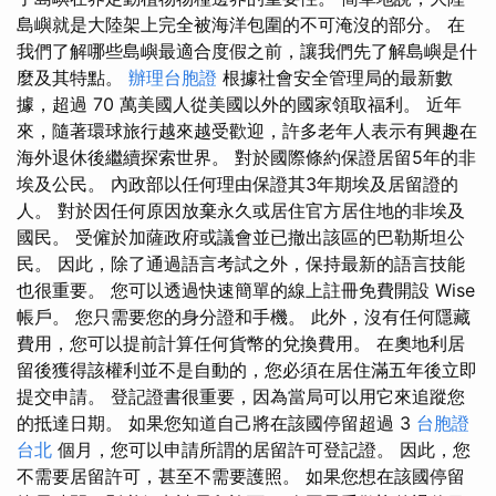
島嶼就是大陸架上完全被海洋包圍的不可淹沒的部分。 在
我們了解哪些島嶼最適合度假之前，讓我們先了解島嶼是什
麼及其特點。
辦理台胞證
根據社會安全管理局的最新數
據，超過 70 萬美國人從美國以外的國家領取福利。 近年
來，隨著環球旅行越來越受歡迎，許多老年人表示有興趣在
海外退休後繼續探索世界。 對於國際條約保證居留5年的非
埃及公民。 內政部以任何理由保證其3年期埃及居留證的
人。 對於因任何原因放棄永久或居住官方居住地的非埃及
國民。 受僱於加薩政府或議會並已撤出該區的巴勒斯坦公
民。 因此，除了通過語言考試之外，保持最新的語言技能
也很重要。 您可以透過快速簡單的線上註冊免費開設 Wise
帳戶。 您只需要您的身分證和手機。 此外，沒有任何隱藏
費用，您可以提前計算任何貨幣的兌換費用。 在奧地利居
留後獲得該權利並不是自動的，您必須在居住滿五年後立即
提交申請。 登記證書很重要，因為當局可以用它來追蹤您
的抵達日期。 如果您知道自己將在該國停留超過 3
台胞證
台北
個月，您可以申請所謂的居留許可登記證。 因此，您
不需要居留許可，甚至不需要護照。 如果您想在該國停留