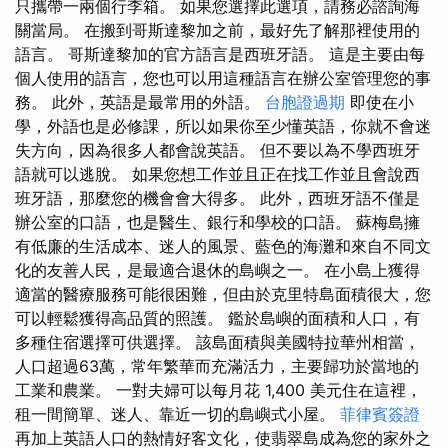
只攜帶一兩個行李箱。 如果您選擇此選項，請務必諮詢海
關當局。 在搬到哥斯達黎加之前，最好先了解那裡使用的
語言。 哥斯達黎加的官方語言是西班牙語。 這是主要由每
個人使用的語言，您也可以用這種語言在辦公室管理您的事
務。 此外，英語是最常用的外語。
台胞證過期
即使在小
學，外語也是必修課，所以如果你至少懂英語，你就不會迷
失方向，因為很多人都會說英語。 但不要以為不學西班牙
語就可以逃脫。 如果您想工作並且正在找工作並且會說西
班牙語，那麼您的機會會大得多。 此外，西班牙語不僅是
辦公室的口語，也是醫生、銀行和學校的口語。 蘇梅島擁
有低廉的生活成本、迷人的風景、藍色的海灘和來自不同文
化的友善人民，是最適合退休的島嶼之一。 在小島上獲得
適當的醫療服務可能很困難，但由於克里特島面積很大，您
可以輕鬆獲得高品質的照護。 鑑於島嶼的面積和人口，有
多種住宿選擇可供選擇。 該島面積與美國特拉華州相當，
人口超過63萬，常年繁華而充滿活力，主要歸功於當地的
工業和農業。 一對夫婦可以每月花 1,400 美元住在這裡，
租一間簡單、迷人、靠近一切的島嶼式小屋。
菲律賓簽證
再加上英語人口的熱情好客文化，使翡翠島成為您的家外之