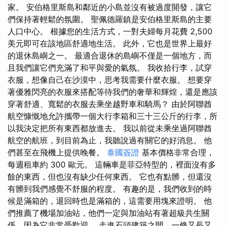
家。 安伯格里斯島和鄰近的小島並沒有被過度開發，讓它
們保持著輕鬆的氛圍。 聖佩德羅鎮是安伯格里斯島的主要
人口中心。 根據您的生活方式，一對夫婦每月花費 2,500
美元即可在該地區舒適地生活。 此外，它也是世界上最好
的退休島嶼之一。 最適合退休的島嶼不僅是一個地方，而
且我們讓它們充滿了和平與愛的氣氛。 我收拾行李，試穿
衣服，想像自己在沙漠中，思考我需要什麼衣服。 想要穿
著優雅閃亮的衣服來搭配等待我們的奢華和輝煌，還是應該
穿著舒適、寬鬆的衣服去乘坐越野車和騎馬？ 由於阿聯酋
航空慷慨地允許攜帶一個大行李箱和三十三公斤的行李，所
以我決定把所有東西都放進去。 我以前從未乘坐過阿聯酋
航空的航班，到目前為止，我聽說過有關它的好消息。 他
們甚至在飛機上提供晚餐。
泰國簽證
基本價格非常合理，
每週租車約 300 歐元。 這輛車是菲亞特型的，裡面沒有多
餘的東西，但也沒有缺少任何東西。 它也有點髒，但還沒
有髒到我們感覺不舒服的程度。 有趣的是，我們收到的時
候是滿箱的，退回時也是滿箱的，這需要用塊來證明。 他
們推薦了機場加油站，他們一定與加油站有著超級共生關
係，因為它非常受歡迎。 走進石頭建築之間，一條又長又