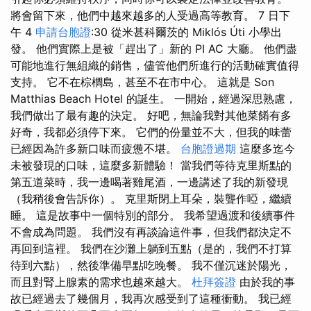
將會留下來，他們中越來越多的人受過高等教育。 7 日下
午 4
申請台胞證
:30 從米甚科爾茨的 Miklós Úti 小學出
發。 他們實際上是被「趕出了」新的 PI AC 大廳。 他們盡
可能地進行無組織的銷售，儘管他們所進行的活動確實值得
支持。 它不在棕櫚島，甚至不在市中心。 這就是 Son
Matthias Beach Hotel 的誕生。 一開始，經過深思熟慮，
我們做出了最有趣的決定。 好吧，無論我對其他菜餚有多
好奇，我都必須停下來。 它們的份量並不大，但我的味蕾
已經因為許多新口味而疲憊不堪。
台胞證過期
這麼多迄今
未被發現的口味，這麼多新體驗！ 當我們等待克里斯點的
第五道菜時，我一邊喝著雞尾酒，一邊講述了我的新發現
（我稍後會告訴你）。 克里斯閉上耳朵，裝聾作啞，繼續
睡。 這是故事中一個特別的部分。 我希望過渡和後續事件
不會成為問題。 我們沒有再談論這件事，但我們都決定不
再回到這裡。 我們在沙灘上躺到五點（是的，我們不打算
待到六點），然後準備早點吃晚餐。 我不僅沉迷於陽光，
而且對腎上腺素的需求也越來越大。
杜拜簽證
由於我的事
故已經過去了幾個月，我再次感受到了這種衝動。 我已經