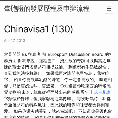
臺胞證的發展歷程及申辦流程
Chinavisa1 (130)
Apr 17, 2013
常見問題 Es 後繼者 前 Eurosport Discussion Board 的社
群頁面 對我來說，這種雪白、奶油般的奇蹟可以與當之無
愧的瑞士艾門塔爾起司相提並論。 到處都有牛奶敏感性，
直到我無法挽救為止，如果我再次訪問克里特島，我會吃
它。 如果你喜歡羊乳酪的味道，你一定會喜歡的。 味道相
似，只是更奶油味，更濃鬱。 你知道當你吃東西的時候感
覺食物的味道，就像從裡面發出來的感覺嗎？
卡式台胞證
它類似於餘味，但我寧願稱之為餘味。 每次呼氣時，我都
會重溫起司的特殊氣味，因此我的嗅覺和味覺都會得到寵
愛。 如果你還沒感受到，就來嘗試吧！ 不知道你是否也會
有這樣的感覺。 如果我們用前面提到的新鮮克里特島起司