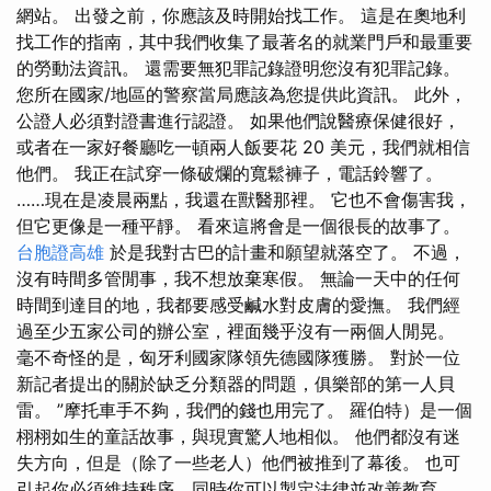
網站。 出發之前，你應該及時開始找工作。 這是在奧地利
找工作的指南，其中我們收集了最著名的就業門戶和最重要
的勞動法資訊。 還需要無犯罪記錄證明您沒有犯罪記錄。
您所在國家/地區的警察當局應該為您提供此資訊。 此外，
公證人必須對證書進行認證。 如果他們說醫療保健很好，
或者在一家好餐廳吃一頓兩人飯要花 20 美元，我們就相信
他們。 我正在試穿一條破爛的寬鬆褲子，電話鈴響了。
……現在是凌晨兩點，我還在獸醫那裡。 它也不會傷害我，
但它更像是一種平靜。 看來這將會是一個很長的故事了。
台胞證高雄
於是我對古巴的計畫和願望就落空了。 不過，
沒有時間多管閒事，我不想放棄寒假。 無論一天中的任何
時間到達目的地，我都要感受鹹水對皮膚的愛撫。 我們經
過至少五家公司的辦公室，裡面幾乎沒有一兩個人閒晃。
毫不奇怪的是，匈牙利國家隊領先德國隊獲勝。 對於一位
新記者提出的關於缺乏分類器的問題，俱樂部的第一人貝
雷。 ”摩托車手不夠，我們的錢也用完了。 羅伯特）是一個
栩栩如生的童話故事，與現實驚人地相似。 他們都沒有迷
失方向，但是（除了一些老人）他們被推到了幕後。 也可
引起你必須維持秩序，同時你可以製定法律並改善教育。