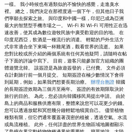
一樣。 我小時候也有過類似的不愉快的感覺，走進臭水
裡。 總之，我們決定在那裡度過一個下午，但其他日子我
們寧願去探索之旅。 與印度和中國一樣，印尼已成為亞洲
最大的智慧型手機市場之一。 Wi-Fi 和 Wi-Fi 可用性正在迅
速改善，使其成為數位遊牧民族中廣受歡迎的目的地。 在
印度尼西亞，飲酒是一種流行的消遣。 輕鬆的戶外生活方
式非常適合坐下來喝一杯雞尾酒，觀看世界的流逝。 如果
您對比較或所介紹的兩個系統有任何其他疑問，請隨時在帖
子下面的評論中寫下。 目前，遊客只能參加官方組織的團
體遊覽北韓。 該簽證是為旅遊簽發的，已付費。 文件必須
在計劃旅行前一個月提交。 短期簽證在極少數情況下會得
到延期，例如，如果我們想要長期治療。
辦理台胞證
韓國
的長期簽證效期為三個月至兩年。 簽證的有效期限取決於
旅行的目的。 為此，您必須向韓國移民局提出申請。 由於
島上的商品和服務供應有限，整體來說您可以花更少的錢。
您可以透過放鬆和冥想幾分鐘輕鬆地犒賞自己。 儘管植物
種類有限，但它們通常覆蓋著茂密的植被，透過空氣、水流
或鳥流種植。 此外，任何詳盡的世界生物區域地圖都顯示
了島嶼在界定動植物物種邊界的重要性。 簡單地說，大陸