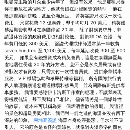
咀嚼克里斯的耳朵至少兩年了，但沒有效果，他是那種只要
你把他放在某個地方，他就會留在那裡睡覺的類型。 他在
陰涼處躺到傍晚，甚至心滿意足。 菁英簽證只收取一次性
費用。 只需花費 1.2 億泰銖，即平均每月 20 美元，精英優
越延期套餐即可在泰國停留 20 年。 除了財務要求外，申
請退休簽證的政府費用也相對較低。 對於非 OA 簽證，每
年費用低於 300 美元。 簽證代理或律師通常第一年收費
seven hundred 至 1,200 美元，每年延期收費 300 至 600
美元。 如果您有錢投資成為精英會員，這是在泰國無憂無
慮地居住長達 20 年的好方法。 您不必是永久居民或有經
濟狀況才有資格，只需支付一次性會員費。 提供豪華轎車
服務、VIP 機場協助和移民特權等福利。 所有國際旅行的
私人助理將護送您通過機場和移民局，並為國際航班提供專
車服務。 我還要感謝伊卡洛斯工作室的經理，不讓我表現
得極度低調，甚至與我自己相比。 儘管這將是一個爆炸性
的故事。 這本來可以稱為第二個煙消雲散的假期。 與這裡
的景色和超級房間相比，我們對一箭之遙的海灘並沒有留下
深刻的印象。
柬埔寨簽證
海灘本身乾淨整潔，但水並不吸
引人。 它的顏色是奇怪的黃綠色，就像過去溫泉浴的顏色