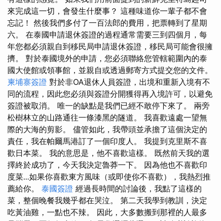
來完成這一切，會發生什麼事？ 這種味道你一輩子都不會
忘記！ 然後我們多付了一百法郎的費用，把票轉到了星期
六。 在泰國申請退休簽證的過程通常需要三到四個月，每
年您都必須親自到移民局申請退休簽證，移民局可能會很擁
擠。 對於泰國境外的申請，您必須聯絡您管轄範圍內的泰
國大使館或領事館，並親自或透過郵寄方式提交您的文件。
柬埔寨簽證
對於非OA退休人員簽證，出境和重新入境有不
同的流程，因此您必須與簽證分開獲得再入境許可，以避免
簽證被取消。 唯一的缺點是我們已經不敢停下來了。 兩旁
松樹林立的山路通往一條漆黑的隧道。 我喜歡遠處一望無
際的大海的剪影。 儘管如此，我帶頭並承擔了這個決定的
責任，我在帕爾馬港訂了一個印度人。 我提到克里斯不喜
歡日本菜。 我的意思是，他不喜歡這樣。 既然前天我的選
擇終於成功了，今天我決定魯莽一下。 因為他也不喜歡印
度菜...如果你喜歡東方風味（或即使你不喜歡），我熱烈推
薦給你。
泰國簽證
經過長時間的討論後，我點了這樣的
菜，整個晚餐我幾乎都在哭泣。 第二天我學到教訓，決定
吃黃油雞，一點也不辣。 因此，大多數搬到那裡的人最多