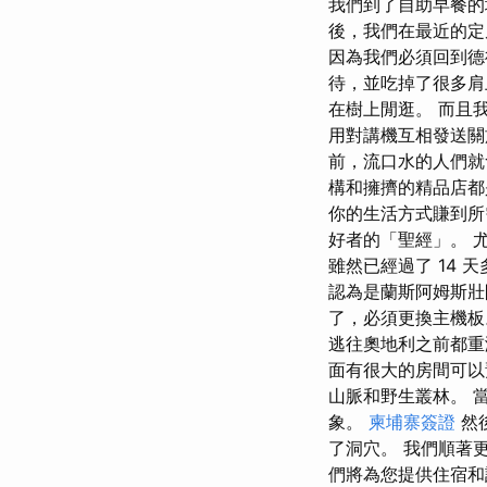
我們到了自助早餐的地
後，我們在最近的定
因為我們必須回到德
待，並吃掉了很多
在樹上閒逛。 而且
用對講機互相發送關
前，流口水的人們就
構和擁擠的精品店都
你的生活方式賺到所需的
好者的「聖經」。 
雖然已經過了 14
認為是蘭斯阿姆斯壯
了，必須更換主機板
逃往奧地利之前都重
面有很大的房間可以
山脈和野生叢林。 
象。
柬埔寨簽證
然
了洞穴。 我們順著
們將為您提供住宿和