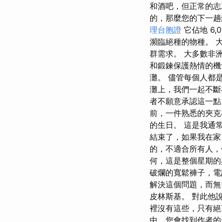
和酒吧，但正常的志
的，那麼您的下一趟
理台胞證
它佔地 6
瀕臨絕種的物種。 
群需求。 大多數非
和鍛鍊保護熱情的機
灘。 儘管每個人都是
灘上，我們一起不斷
者不願意承認這一點
前，一件熟悉的夾克
的生日。 這是我通常
結束了，如果我在家
的，不適合所有人，
何，這是整個星期的典
破爛的寬鬆褲子，電
解決這個問題，而無
皮林斯基。 對此他
裡沒有這些，只有
中，您會找到作者的