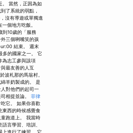
近。 當然，正因為如
找到了系統的弱點，
很好，沒有導遊或單獨進
在一個地方吃飯。
歲到10歲的「服務
分外三個咧嘴笑的孩
r:00 結束。 週末
最多的國家之一。 它
作為志工參與該項
會與最友善的人互
位於波札那的馬翁村。
綿羊奶製成的。 是
士人對他們的起司一
起司相提並論。
菲律
吃它。 如果你喜歡
吃東西的時候感覺食
童跑道上。 我當時
於語言學習、培訓、
場上進行了練習。 它