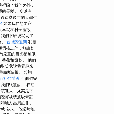
這裡除了我們之外，
麗的長髮。 所以有一
 經過這麼多年的大學生
證
如果我們想要它，
大早就在村子裡散
，我們下班後就去了
心。
台胞證過期
我很
和價格之外，無論如
緬甸兒童的目光都被吸
、香蕉和餅乾。 他們
們取笑我說我看起來
機構的海報。 起初，
行社代辦護照
他們完
我們很驚訝。 在幼
應該進去，尤其是下
無證駕駛或駕駛未註
州和地方當局註冊。
就很小。 他適時地