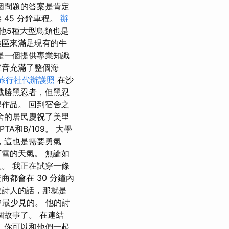
個問題的答案是肯定
45 分鐘車程。
辦
其他5種大型鳥類也是
護區來滿足現有的牛
是一個提供專業知識
聲音充滿了整個海
旅行社代辦護照
在沙
戰勝黑忍者，但黑忍
作品。 回到宿舍之
舍的居民慶祝了美里
和B/109。 大學
，這也是需要勇氣
雪的天氣。 無論如
人。 我正在試穿一條
都會在 30 分鐘內
教詩人的話，那就是
中最少見的。 他的詩
故事了。 在連結
，你可以和他們一起