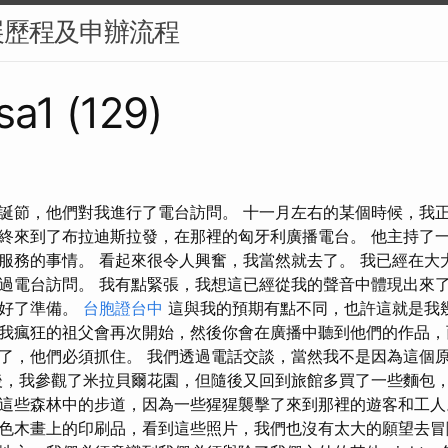
展歷程及申辦流程
sa1 (129)
，聖誕節，他們對我進行了電台訪問。 十一月左右的某個時候，我
終來到了布拉迪斯拉發，在那裡的匈牙利廣播電台。 他主持了
服務的事情。 看起來很令人興奮，我當然就去了。 我已經在大
過電台訪問。 我有點緊張，我想這已經從我的聲音中體現出來了
做好了準備。
台胞證台中
這與我的預期有點不同，也許這就是我幾
我瘋狂的祖父會再次開始，然後你會在廣播中聽到他們的作品，
了，他們必須抓住。 我們透過電話交談，當然我不是因為這個
後，我參觀了米拉貝爾花園，但隨後又回到旅館多買了一些麵包，
這些森林中的步道，因為一些猩猩襲擊了來到那裡的遊客和工人
色木畫上的印刷品，看到這些照片，我們也沒有太大的願望去冒