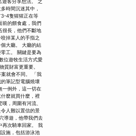
名遊客分享想法。 之
太多時間沉迷其中，
3-4隻猩猩正在等
面前的餵食處，我們
伍很長，他們不斷地
子咬掉某人的手指之
個大廳。 大廳的結
零工。 關鍵是要為
一書是數位遊牧生活方式愛
比物質財富更重要。
答案就會不同。 「我
我的筆記型電腦燒壞
無一例外，這一切在
吃什麼就買什麼，裡
驚嘆，周圍有河流、
是令人難以置信的景
穴導遊，他帶我們去
中再次騎車回家。 我
閒設施，包括游泳池