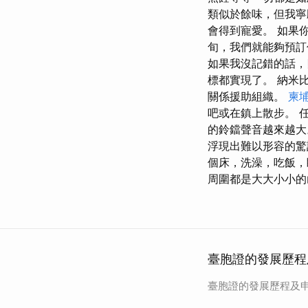
類似於餘味，但我寧
會得到寵愛。 如果
旬，我們就能夠預訂
如果我沒記錯的話，
標都實現了。 納米
關係援助組織。
柬
吧或在鎮上散步。 
的鈴鐺聲音越來越大
浮現出難以形容的驚
個床，洗澡，吃飯，睡
周圍都是大大小小的
臺胞證的發展歷程
臺胞證的發展歷程及