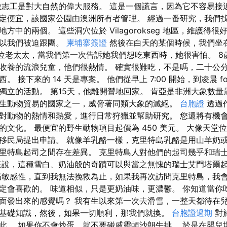
做志工是對大自然的偉大服務。 這是一個謊言，因為它不容易接
定便宜，該國家公園由澳洲所有者管理。 經過一番研究，我們
方中的兩個。 這些洞穴位於 Vilagorokseg 地區，維護得
所以我們被迫跟團。
柬埔寨簽證
然後在白天的某個時候，我們坐
闆是一位老太太，當我們第一次告訴她我們想吃東西時，她很害怕。 8
收養的流浪兒童，他們很熱情。 確實很難吃，不是嗎，二十公
 接下來的 14 天是專案。 他們從早上 7:00 開始，到凌晨 fou
獨立的活動。 第15天，他離開營地回家。 肯亞是非洲大象數量
生動物貿易的國家之一，威脅著同類大象的滅絕。
台胞證
透過
對動物的熱情和熱愛，進行日常狩獵並幫助研究。 您還將有機
的文化。 最便宜的野生動物項目起價為 450 美元。 大像天堂
移民局提出申請。 就像羊乳酪一樣，克里特島乳酪是用山羊奶或
里特島起司之間存在差異。 克里特島人對他們的起司幾乎和瑞
來說，這種雪白、奶油般的奇蹟可以與當之無愧的瑞士艾門塔爾
敏感性，直到我無法挽救為止，如果我再次訪問克里特島，我會
定會喜歡的。 味道相似，只是更奶油味，更濃鬱。 你知道當你
面發出來的感覺嗎？ 我有生以來第一次去滑雪，一整天都待在兒
基礎知識，然後，如果一切順利，那我們就換。
台胞證過期
對
此。 如果你不會炒蛋，就不要碰威靈頓沙朗牛排。 於是在嬰兒