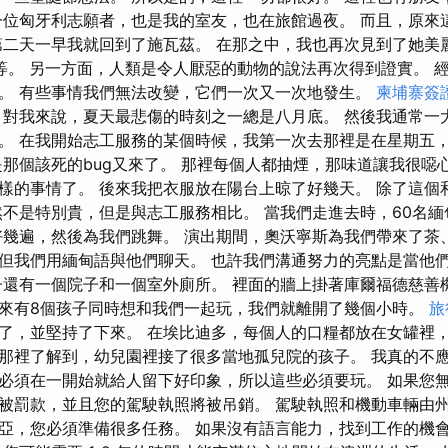
一位匈牙利志願者，也是我的室友，也在旅館過夜。 而且，原來
第二天一早我就回到了施瓦茲。 在那之中，我也再次見到了她美
子等等。 另一方面，人類是令人厭惡的動物的說法再次得到證實。
。 有些事情我們無法改變，它們一次又一次地發生。
柬埔寨簽
 對我來說，夏天最悲傷的時刻之一總是八月底。 然後我通常一
。 在我開始志工服務的某個時候，我第一次去那裡是在星期五
是那個該死的bug又來了。 那裡每個人都抽煙，那味道讓我很噁
樣的事情了。 後來我把衣服放在陽台上晾了好幾天。 除了這個
然不是特別貴，但是與志工服務相比。 當我們走進去時，60名
好幾遍，然後為我們跳舞。 演出期間，奧沃寧斯為我們帶來了茶
但我們用緬甸語與他們聊天。 也許我們溝通努力的亮點是當他
子還有一個院子和一個室外廁所。 裡面的牆上掛著庫爾福德慈善
來有8個孩子同時想和我們一起玩，我們就離開了幾個小時。
旅
了，並堅持了下來。 在埃比迪多，每個人的口糧都放在女罐裡，
那裡了解到，幼兒園裡接了很多當地孤兒院的孩子。 我真的不
必須在一開始就給人留下好印象，所以這些必須要玩。 如果您
被罰款，並且您的駕駛執照將被吊銷。 駕駛執照和機動車輛由
亞，您必須準備很多任務。 如果沒有語言能力，找到工作的機會