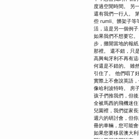
度過空閒時間。 另
還有我們一行人。 
些 rumli、髒架
活，這是另一個例子
如果我們不想要它。
步，攤開當地的報紙
那裡。 還不錯，只
高興匈牙利不再有這
何還是不錯的。 雖
引住了。 他們唱了
實際上不會說英語，
像哈利波特時。 房
孩子們推我們，但後
全被馬西的飛機迷住
兒園裡，我們從家長
週六的研討會，但你
冊的車輛，您可能會
如果您要移居澳大利