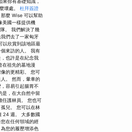
 如果你有基礎知識，
什麼壞處。
杜拜簽證
 Wise 可以幫助
像美國一樣提供機
團隊。 我們解決了幾
先我們去了一家匈牙
個可以欣賞到該地區最
個來訪的人。 我有
去，也許是在紀念我
曾在祖先的墓地漫
像的更精彩。 您可
人。 然而，暈車的
彎，容易引起腸胃不
的是，在大自然中留
擔任護林員。 您也可
孤兒。 您可以在林
續 24 週。 大多數國
善您在任何領域的經
，為您的履歷增添色