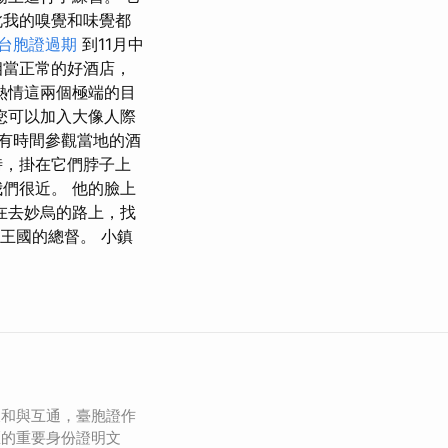
此我的嗅覺和味覺都
台胞證過期
到11月中
相當正常的好酒店，
熱情這兩個極端的目
您可以加入大像人際
有時間參觀當地的酒
時，掛在它們脖子上
們很近。 他的臉上
在去妙烏的路上，找
開王國的總督。 小鎮
緩和與互通，臺胞證作
區的重要身份證明文