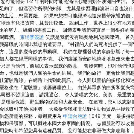
 您可能需要 1-2 年的時間才能充滿信心地開始在澳洲的生活。
足夠了，但溫習你所學的知識，尤其是練習理解澳洲口音也沒
的生活，您需要錢。 如果您想盡可能經濟地隨身攜帶家裡的錢，那麼
市場匯率兌換貨幣，且費用較低。 說到工作，世界上很少有地方
oEck的努力、組織和專業工作。 回饋表明我們確實是一個很好的
是喝啤酒。
柬埔寨簽證
笑話是我們沒有喝奧地利/德國啤酒。 首
i。 我辭職的時間比我想的還要早。 “村裡的人們為死者提供了一
方，這是多麼奇妙的舉動啊。 我們在那裡發現的寧靜影響了每一
個人都在經歷同樣的事情。 我們虔誠而安靜地繞著墳墓走來走
者只是向他們，前居民表示默默的敬意。 曾幾何時，也許他們也
命，也就是我們人類的生命的結局。 我們的旅行一定會比我們想
佳駕駛路線」在網路上找到此資訊。 令人難以置信的多樣化和迷
嚴格坐在「駕駛室」或婆婆座位上。 由於其眾多的曲折和髮夾
為司機不習慣這個，請跳過它。 令人驚嘆的文化、美食，最重要
目是環境保護、野生動物保護和大象安全。 在這裡，您可以志願
金以吸引其他採用者。 大象從偷獵和非法野生動物貿易中拯救了
提供您所需的服務，每週費用為
申請台胞證
1,049 美元，最多持
物和保護部，可以概述本國大象家園的情況。 志願服務可以改
用您時都希望您具有這種品質。 您可能想在非洲做大象志願者