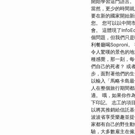
開始學習這門語言。
當然，更少的時間就
要在新的國家開始新
您。 您可以以中間
會。 這體現了Inf
個問題，但我們只
利餐廳喝Sopron
令人驚嘆的景色的地
種感覺，那一刻，每
們自己的死者？ 或
步，面對著他們的生
以輸入「馬略卡島最
人在整個旅行期間都
適。 哦，如果你作
下印記。 志工的項
以將其推銷給信託基
波波省享受樂趣並
家都有自己的野生動
驗，大多數雇主在僱