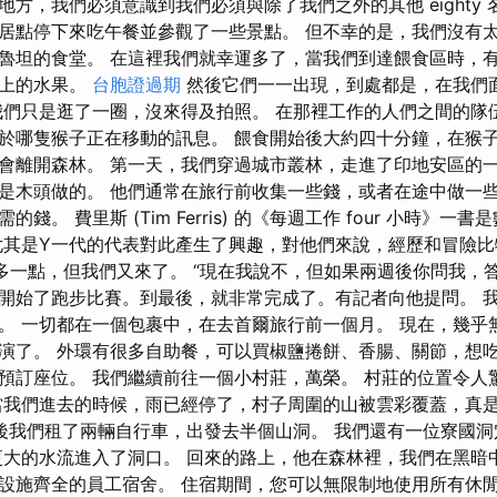
方，我們必須意識到我們必須與除了我們之外的其他 eighty 
居點停下來吃午餐並參觀了一些景點。 但不幸的是，我們沒有
魯坦的食堂。 在這裡我們就幸運多了，當我們到達餵食區時，有
肩上的水果。
台胞證過期
然後它們一一出現，到處都是，在我們
我們只是逛了一圈，沒來得及拍照。 在那裡工作的人們之間的隊
於哪隻猴子正在移動的訊息。 餵食開始後大約四十分鐘，在猴
會離開森林。 第一天，我們穿過城市叢林，走進了印地安區的一
是木頭做的。 他們通常在旅行前收集一些錢，或者在途中做一些
錢。 費里斯 (Tim Ferris) 的《每週工作 four 小時》
尤其是Y一代的代表對此產生了興趣，對他們來說，經歷和冒險
 天多一點，但我們又來了。 “現在我說不，但如果兩週後你問我，
開始了跑步比賽。到最後，就非常完成了。有記者向他提問。 
。 一切都在一個包裹中，在去首爾旅行前一個月。 現在，幾乎
演了。 外環有很多自助餐，可以買椒鹽捲餅、香腸、關節，想
預訂座位。 我們繼續前往一個小村莊，萬榮。 村莊的位置令人
當我們進去的時候，雨已經停了，村子周圍的山被雲彩覆蓋，真
後我們租了兩輛自行車，出發去半個山洞。 我們還有一位寮國洞
更大的水流進入了洞口。 回來的路上，他在森林裡，我們在黑暗
設施齊全的員工宿舍。 住宿期間，您可以無限制地使用所有休