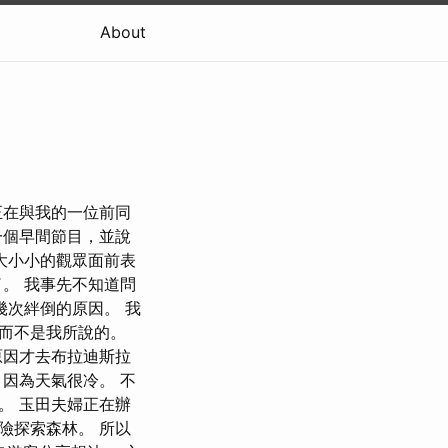
About
正在與我的一位前同
一個早間節目，並說
大小小的觀眾面前表
。 我事先不知道問
次絆倒的原因。 我
而不是我所說的。
原因才去布拉迪斯拉
因為天氣很冷。 不
。 玉田夫婦正在辦
險探索森林。 所以