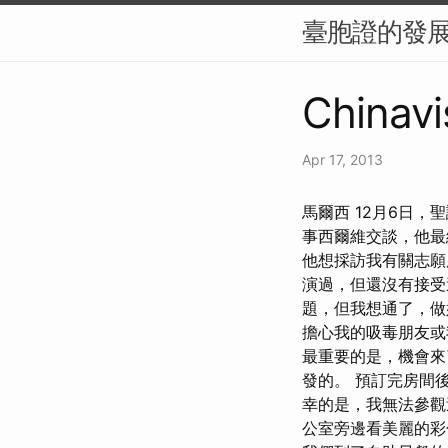
臺胞證的發
Chinavi
Apr 17, 2013
馬爾西 12月6日
事西爾維交談，他最
他想採訪我有關志願
演過，但還沒有接受
題，但我想通了，
擔心我的吸毒朋友或
最重要的是，機會來
發的。 預訂完房間
幸的是，我無法參觀
公室旁邊看美麗的彩