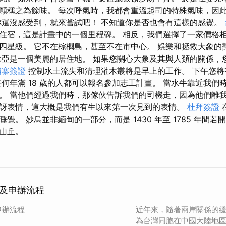
願稱之為餘味。 每次呼氣時，我都會重溫起司的特殊氣味，因
你還沒感受到，就來嘗試吧！ 不知道你是否也會有這樣的感覺。
住宿，這是計畫中的一個里程碑。 相反，我們選擇了一家價格
四星級。 它不在棕櫚島，甚至不在市中心。 娛樂和拯救大象的
比亞是一個美麗的居住地。 如果您關心大象及其與人類的關係，
埔寨簽證
控制水土流失和清理灌木叢將是早上的工作。 下午您將
任何年滿 18 歲的人都可以報名參加志工計畫。 當水牛靠近我們
。 當他們經過我們時，那傢伙告訴我們的司機走，因為他們離我
訝表情，這大概是我們有生以來第一次見到的表情。
杜拜簽證
覺。 妙烏並非緬甸的一部分，而是 1430 年至 1785 年間若
山丘。
及申辦流程
申辦流程
近年來，隨著兩岸關係的
為台灣同胞在中國大陸地