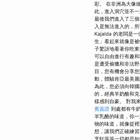
彩。 在非洲為大像
此，進入洞穴並不一
最後我們進入了三個地
入是無法進入的，
Kajalda 的老
生」看起來就像是被
子驚訝地看著你吃東西。
可以自由進行有趣和
是遭受偷獵和非法野
目，您有機會分享您
動，體驗肯亞最美麗
為此，您必須向韓國
的，經典羊奶酪和克
樣感到自豪。 對我
賓簽證
到處都有牛奶
羊乳酪的味道，你一
物的味道，就像從裡
想，讓我們正確練習
烹飪等等一切都是如