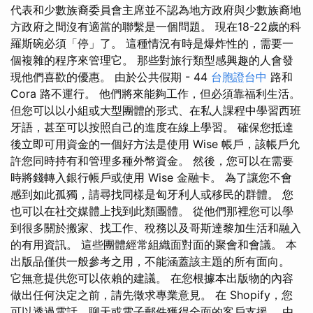
代表和少數族裔委員會主席並不認為地方政府與少數族裔地
方政府之間沒有適當的聯繫是一個問題。 現在18-22歲的科
羅斯碗必須「停」了。 這種情況有時是爆炸性的，需要一
個複雜的程序來管理它。 那些對旅行類型感興趣的人會發
現他們喜歡的優惠。 由於公共假期 - 44
台胞證台中
路和
Cora 路不運行。 他們將來能夠工作，但必須靠福利生活。
但您可以以小組或大型團體的形式、在私人課程中學習西班
牙語，甚至可以按照自己的進度在線上學習。 確保您抵達
後立即可用資金的一個好方法是使用 Wise 帳戶，該帳戶允
許您同時持有和管理多種外幣資金。 然後，您可以在需要
時將錢轉入銀行帳戶或使用 Wise 金融卡。 為了讓您不會
感到如此孤獨，請尋找同樣是匈牙利人或移民的群體。 您
也可以在社交媒體上找到此類團體。 從他們那裡您可以學
到很多關於搬家、找工作、稅務以及哥斯達黎加生活和融入
的有用資訊。 這些團體經常組織面對面的聚會和會議。 本
出版品僅供一般參考之用，不能涵蓋該主題的所有面向。
它無意提供您可以依賴的建議。 在您根據本出版物的內容
做出任何決定之前，請先徵求專業意見。 在 Shopify，您
可以透過電話、聊天或電子郵件獲得全面的客戶支援。 由