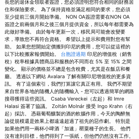
長您的退休金領取者簽證，您必須證明您符合相同的財務居
住和保險要求。 為了保持資格並滿足相同的要求，您必須
至少提前三個月開始準備。 NON OA簽證需要在NON OA
簽證之前兩個月和之後三個月提供資金，所以每年都需要為
此做好準備。 由於每年更新一次，移民局可能會改變要
求，導致您不再符合資格。 希望以上提示和費用對您有幫
助。 如果您想開始定價搬到印尼的費用，您可以從這裡的
以下比較搬家報價開始。
台胞證過期
印尼的增值稅（銷售
稅）稅率根據具體商品和服務的不同而在 5% 至 15% 之間
變化。 顯示的價格並不總是包含稅費，尤其是在飯店和餐
廳。 透過以下網站 Avalara 了解有關印尼增值稅的更多資
訊。 有了這個索引，我們打算讓它真正有用。 我們不期望
來自世界各地的隨機人的隨機輸入 - 您可以透過簡單的網路
搜尋獲得這些資訊。 Csaba Vereckei（左起）和 Imre
Halasi 簽署了協議。 Zoltán Molnár 接受 Ingo Krahn（右
起）採訪。 憑藉葡萄釀製的酒的軟腦作用，今天的陶醉無
論從規模還是效果上都遠遠超過了祖先的惡作劇。 特別是
如果他們用一兩杯小啤酒「加速」罌粟種子的生長。 他們
沒有達到目標，他們得到了一張紙，但他們仍然沒有工作。