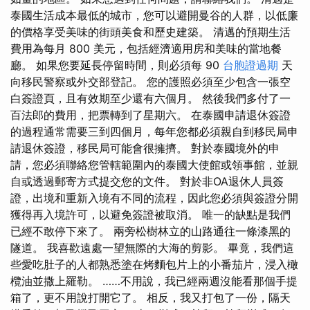
泰國生活成本最低的城市，您可以避開曼谷的人群，以低廉
的價格享受美味的街頭美食和歷史建築。 清邁的預期生活
費用為每月 800 美元，包括經濟適用房和美味的當地餐
廳。 如果您要延長停留時間，則必須每 90
台胞證過期
天
向移民警察或外交部登記。 您的護照必須至少包含一張空
白簽證頁，且有效期至少還有六個月。 然後我們多付了一
百法郎的費用，把票轉到了星期六。 在泰國申請退休簽證
的過程通常需要三到四個月，每年您都必須親自到移民局申
請退休簽證，移民局可能會很擁擠。 對於泰國境外的申
請，您必須聯絡您管轄範圍內的泰國大使館或領事館，並親
自或透過郵寄方式提交您的文件。 對於非OA退休人員簽
證，出境和重新入境有不同的流程，因此您必須與簽證分開
獲得再入境許可，以避免簽證被取消。 唯一的缺點是我們
已經不敢停下來了。 兩旁松樹林立的山路通往一條漆黑的
隧道。 我喜歡遠處一望無際的大海的剪影。 畢竟，我們這
些愛吃肚子的人都熟悉塗在烤麵包片上的小番茄片，浸入橄
欖油並撒上羅勒。 ……不用說，我已經兩週沒能看那個手提
箱了，更不用說打開它了。 相反，我又打包了一份，隔天