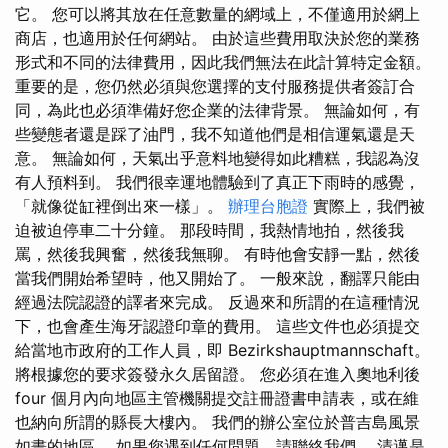
它。 您可以將其放在任意數量的網域上，不僅適用於網上
商店，也適用於任何網站。 由於這些費用取決於您的業務
形式和不同的法律費用，因此我們無法在此計算特定金額。
重要的是，您仍然必須與您選擇的支付服務提供者簽訂合
同，為此也必須準備好您企業的法律背景。 無論如何，有
些變態者還是踩了油門，我不知道他們是相信運氣還是天
意。 無論如何，天氣出乎意料地變得如此糟糕，我認為沒
有人預料到。 我們很幸運地體驗到了真正下雨時的感覺，
「就像從缸裡倒出來一樣」。
辦理台胞證
實際上，我們被
迫被迫停車二十分鐘。 那段時間，我熱情地拍，然後我
罵，然後我興奮，然後我無聊。 有時他會安靜一點，然後
當我們開始希望時，他又開始了。 一般來說，翻譯只能由
經過法院認證的譯者來完成。 反過來和所謂的在這種情況
下，也會產生海牙認證印章的費用。 這些文件也必須提交
給當地市政府的工作人員，即 Bezirkshauptmannschaft。
將根據您的要求簽發永久居留證。 您必須在進入奧地利後
four 個月內向地區主管機關提交註冊證書申請表，或在維
也納向所謂的縣長大樓內。 我們的辦公室位於普吉島風景
如畫的地區。 如果您遇到任何問題，請聯絡我們。 清邁是