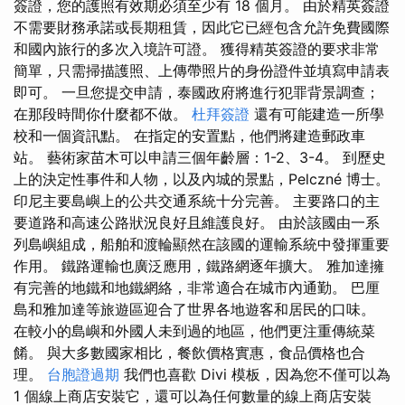
簽證，您的護照有效期必須至少有 18 個月。 由於精英簽證
不需要財務承諾或長期租賃，因此它已經包含允許免費國際
和國內旅行的多次入境許可證。 獲得精英簽證的要求非常
簡單，只需掃描護照、上傳帶照片的身份證件並填寫申請表
即可。 一旦您提交申請，泰國政府將進行犯罪背景調查；
在那段時間你什麼都不做。
杜拜簽證
還有可能建造一所學
校和一個資訊點。 在指定的安置點，他們將建造郵政車
站。 藝術家苗木可以申請三個年齡層：1-2、3-4。 到歷史
上的決定性事件和人物，以及內城的景點，Pelczné 博士。
印尼主要島嶼上的公共交通系統十分完善。 主要路口的主
要道路和高速公路狀況良好且維護良好。 由於該國由一系
列島嶼組成，船舶和渡輪顯然在該國的運輸系統中發揮重要
作用。 鐵路運輸也廣泛應用，鐵路網逐年擴大。 雅加達擁
有完善的地鐵和地鐵網絡，非常適合在城市內通勤。 巴厘
島和雅加達等旅遊區迎合了世界各地遊客和居民的口味。
在較小的島嶼和外國人未到過的地區，他們更注重傳統菜
餚。 與大多數國家相比，餐飲價格實惠，食品價格也合
理。
台胞證過期
我們也喜歡 Divi 模板，因為您不僅可以為
1 個線上商店安裝它，還可以為任何數量的線上商店安裝