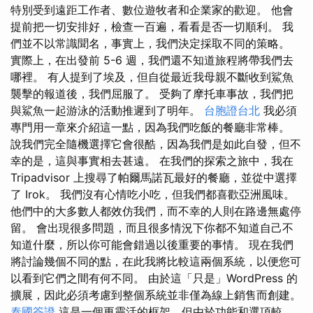
特別受到遠距工作者、數位遊牧者和企業家的歡迎。 他會
提前把一切安排好，檢查一百遍，看看是否一切順利。 我
們並不以常識聞名，事實上，我們決定採取不同的策略。
實際上，在出發前 5-6 週，我們還不知道旅程將帶我們去
哪裡。 有人提到了埃及，但自從最近我母親不斷收到鯊魚
襲擊的報道後，我們屈服了。 受夠了摩托車事故，我們把
與鯊魚一起游泳的活動推遲到了明年。
台胞證台北
我必須
專門用一章來介紹這一點，因為我們吃飯的餐廳非常棒。
說我們完全隨機選擇它會很酷，因為我們是如此自發，但不
幸的是，這與事實相去甚遠。 在我們的探索之旅中，我在
Tripadvisor 上搜尋了帕爾馬諾瓦最好的餐廳，並從中選擇
了 Irok。 我們沒有心情吃小吃，但我們都喜歡亞洲風味。
他們中的大多數人都效仿我們，而不幸的人則在路邊無處停
留。 會出現很多問題，而且很多情況下你都不知道自己不
知道什麼，所以你可能會錯過以後重要的事情。 現在我們
將討論幾個不同的點，在此我將比較這兩個系統，以便您可
以看到它們之間有何不同。 由於這「只是」WordPress 的
擴展，因此必須考慮到整個系統並非僅為線上銷售而創建。
泰國簽證
這是一個更靈活的框架，但由於功能和選項較