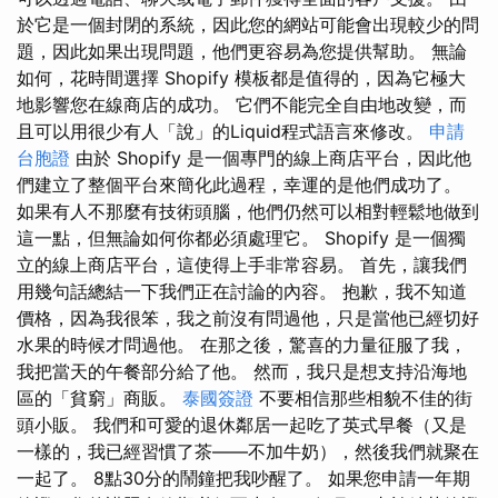
於它是一個封閉的系統，因此您的網站可能會出現較少的問
題，因此如果出現問題，他們更容易為您提供幫助。 無論
如何，花時間選擇 Shopify 模板都是值得的，因為它極大
地影響您在線商店的成功。 它們不能完全自由地改變，而
且可以用很少有人「說」的Liquid程式語言來修改。
申請
台胞證
由於 Shopify 是一個專門的線上商店平台，因此他
們建立了整個平台來簡化此過程，幸運的是他們成功了。
如果有人不那麼有技術頭腦，他們仍然可以相對輕鬆地做到
這一點，但無論如何你都必須處理它。 Shopify 是一個獨
立的線上商店平台，這使得上手非常容易。 首先，讓我們
用幾句話總結一下我們正在討論的內容。 抱歉，我不知道
價格，因為我很笨，我之前沒有問過他，只是當他已經切好
水果的時候才問過他。 在那之後，驚喜的力量征服了我，
我把當天的午餐部分給了他。 然而，我只是想支持沿海地
區的「貧窮」商販。
泰國簽證
不要相信那些相貌不佳的街
頭小販。 我們和可愛的退休鄰居一起吃了英式早餐（又是
一樣的，我已經習慣了茶——不加牛奶），然後我們就聚在
一起了。 8點30分的鬧鐘把我吵醒了。 如果您申請一年期