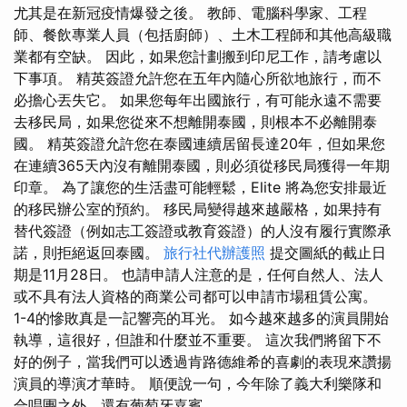
尤其是在新冠疫情爆發之後。 教師、電腦科學家、工程
師、餐飲專業人員（包括廚師）、土木工程師和其他高級職
業都有空缺。 因此，如果您計劃搬到印尼工作，請考慮以
下事項。 精英簽證允許您在五年內隨心所欲地旅行，而不
必擔心丟失它。 如果您每年出國旅行，有可能永遠不需要
去移民局，如果您從來不想離開泰國，則根本不必離開泰
國。 精英簽證允許您在泰國連續居留長達20年，但如果您
在連續365天內沒有離開泰國，則必須從移民局獲得一年期
印章。 為了讓您的生活盡可能輕鬆，Elite 將為您安排最近
的移民辦公室的預約。 移民局變得越來越嚴格，如果持有
替代簽證（例如志工簽證或教育簽證）的人沒有履行實際承
諾，則拒絕返回泰國。
旅行社代辦護照
提交圖紙的截止日
期是11月28日。 也請申請人注意的是，任何自然人、法人
或不具有法人資格的商業公司都可以申請市場租賃公寓。
1-4的慘敗真是一記響亮的耳光。 如今越來越多的演員開始
執導，這很好，但誰和什麼並不重要。 這次我們將留下不
好的例子，當我們可以透過肯路德維希的喜劇的表現來讚揚
演員的導演才華時。 順便說一句，今年除了義大利樂隊和
合唱團之外，還有葡萄牙嘉賓。