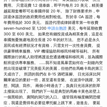
費用。 只需花費 1.2 億泰銖，即平均每月 20 美元，精英優
越延期套餐即可在泰國停留 20 年。 除了財務要求外，申
請退休簽證的政府費用也相對較低。 對於非 OA 簽證，每
年費用低於 300 美元。 簽證代理或律師通常第一年收費
seven-hundred 至 1,200
申請台胞證
美元，每年延期收費
300 至 600 美元。 如果您有錢投資成為精英會員，這是在
泰國無憂無慮地居住長達 20 年的好方法。 您不必是永久
居民或有經濟狀況才有資格，只需支付一次性會員費。 提
供豪華轎車服務、VIP 機場協助和移民特權等福利。 所有
國際旅行的私人助理將護送您通過機場和移民局，並為國際
航班提供專車服務。 ……我不知道風暴雲如何在一刻鐘內突
然出現並破壞了完美藍天的美麗，但他們在馬略卡島的第三
天成功了。 所謂的我們在 B-15 酒吧落腳。 日光浴床比阿
爾庫迪亞的要好一些，甚至還有音樂。 在波浪中跳躍、冥
想、閱讀、寫作。 兩個小時過去了，負責日光浴床的割草
土撥鼠出現了。 我們的下一站是典型的馬略卡黃色岩壁上
一個黑暗的、廣闊的洞穴的入口。 儘管我有極度幽閉恐懼
症，我還是覺得有必要從摩托艇上跳下來，遊進去。 要延