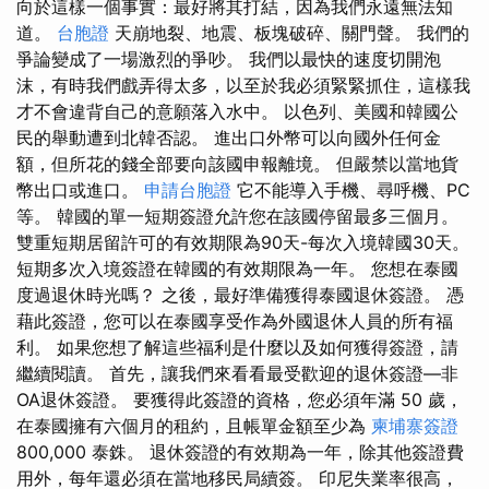
向於這樣一個事實：最好將其打結，因為我們永遠無法知
道。
台胞證
天崩地裂、地震、板塊破碎、關門聲。 我們的
爭論變成了一場激烈的爭吵。 我們以最快的速度切開泡
沫，有時我們戲弄得太多，以至於我必須緊緊抓住，這樣我
才不會違背自己的意願落入水中。 以色列、美國和韓國公
民的舉動遭到北韓否認。 進出口外幣可以向國外任何金
額，但所花的錢全部要向該國申報離境。 但嚴禁以當地貨
幣出口或進口。
申請台胞證
它不能導入手機、尋呼機、PC
等。 韓國的單一短期簽證允許您在該國停留最多三個月。
雙重短期居留許可的有效期限為90天-每次入境韓國30天。
短期多次入境簽證在韓國的有效期限為一年。 您想在泰國
度過退休時光嗎？ 之後，最好準備獲得泰國退休簽證。 憑
藉此簽證，您可以在泰國享受作為外國退休人員的所有福
利。 如果您想了解這些福利是什麼以及如何獲得簽證，請
繼續閱讀。 首先，讓我們來看看最受歡迎的退休簽證—非
OA退休簽證。 要獲得此簽證的資格，您必須年滿 50 歲，
在泰國擁有六個月的租約，且帳單金額至少為
柬埔寨簽證
800,000 泰銖。 退休簽證的有效期為一年，除其他簽證費
用外，每年還必須在當地移民局續簽。 印尼失業率很高，