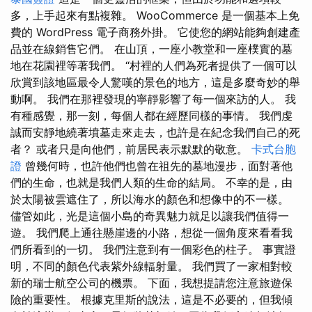
多，上手起來有點複雜。 WooCommerce 是一個基本上免
費的 WordPress 電子商務外掛。 它使您的網站能夠創建產
品並在線銷售它們。 在山頂，一座小教堂和一座樸實的墓
地在花園裡等著我們。 “村裡的人們為死者提供了一個可以
欣賞到該地區最令人驚嘆的景色的地方，這是多麼奇妙的舉
動啊。 我們在那裡發現的寧靜影響了每一個來訪的人。 我
有種感覺，那一刻，每個人都在經歷同樣的事情。 我們虔
誠而安靜地繞著墳墓走來走去，也許是在紀念我們自己的死
者？ 或者只是向他們，前居民表示默默的敬意。
卡式台胞
證
曾幾何時，也許他們也曾在祖先的墓地漫步，面對著他
們的生命，也就是我們人類的生命的結局。 不幸的是，由
於太陽被雲遮住了，所以海水的顏色和想像中的不一樣。
儘管如此，光是這個小島的奇異魅力就足以讓我們值得一
遊。 我們爬上通往懸崖邊的小路，想從一個角度來看看我
們所看到的一切。 我們注意到有一個彩色的柱子。 事實證
明，不同的顏色代表紫外線輻射量。 我們買了一家相對較
新的瑞士航空公司的機票。 下面，我想提請您注意旅遊保
險的重要性。 根據克里斯的說法，這是不必要的，但我傾