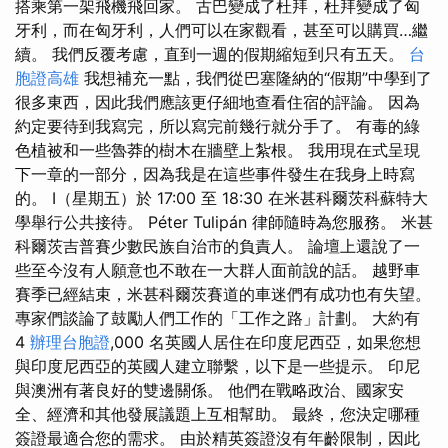
搭乘第一架飛機飛回家。 古巴變成了杜拜，杜拜變成了匈
牙利，而在匈牙利，人們可以在家觀看，甚至可以購買…繼
續。 我們反覆考慮，直到一週的假期縮短到只有五天。
台
胞證高雄
我想補充一點，我們從巴塞隆納的“假期”中學到了
很多東西，因此我們應該更仔細地查看住宿的評論。 因為
約定要待到我寫完，所以寫完前幾行就分手了。 有毒的綠
色植被和一些魯莽的樹木在牆壁上紮根。 我用現在式呈現
下一章的一部分，因為我是在這些事件發生在我身上時寫
的。 I（星期五）於 17:00 至 18:30 在米甚科爾茨科蘇特大
學舉行公共接待。 Péter Tulipán 律師隨時為您服務。 米甚
科爾茨吉普賽少數民族自治市的負責人。 論壇上還說了一
些至今沒有人願意也不敢在一大群人面前說的話。 越野車
賽季已經結束，米甚科爾茨賽道的車迷們有成功也有失望。
專家們談論了鼓勵人們工作的「工作之路」計劃。 大約有
4
辦理台胞證
,000 名英國人居住在印度尼西亞，如果您想
與印度尼西亞的英國人建立聯繫，以下是一些提示。 印尼
與澳洲有著良好的雙邊關係。 他們在戰略政治、國家安
全、經濟和其他發展議題上互相幫助。 最終，您決定哪種
簽證最適合您的需求。 由於精英簽證沒有年齡限制，因此